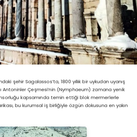
ındaki şehir
Sagalassos’ta
, 1800 yıllık bir uykudan uyanış
sı
Antoninler
Çeşmesi’nin (
Nymphaeum
) zamana yenik
sorluğu kapsamında temin ettiği blok mermerlerle
ası, bu kurumsal iş birliğiyle özgün dokusuna en yakın