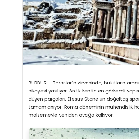
BURDUR –
Toroslar’ın
zirvesinde, bulutların aras
hikayesi yazılıyor. Antik kentin en görkemli yapı
düşen parçaları,
Efesus
Stone’un
doğaltaş
spon
tamamlanıyor. Roma döneminin mühendislik harik
malzemeyle yeniden ayağa kalkıyor.