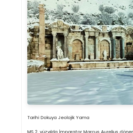
Tarihi Dokuya Jeolojik Yama
MS 2. yüzyılda İmparator Marcus Aurelius dönemi