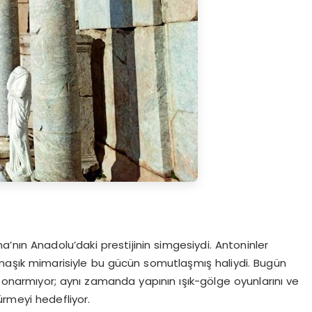
ma’nın Anadolu’daki prestijinin simgesiydi.
Antoninler
armaşık mimarisiyle bu gücün somutlaşmış haliydi. Bugün
k onarmıyor; aynı zamanda yapının ışık-gölge oyunlarını ve
ürmeyi hedefliyor.