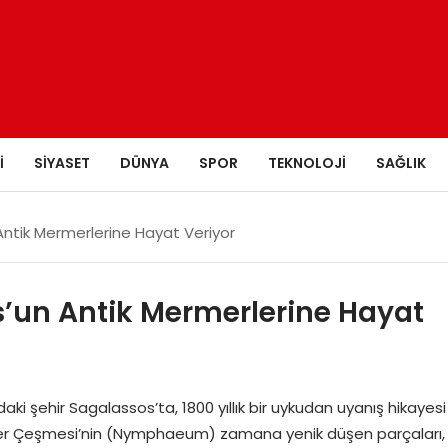
I
SIYASET
DÜNYA
SPOR
TEKNOLOJI
SAĞLIK
ntik Mermerlerine Hayat Veriyor
s’un Antik Mermerlerine Hayat
aki şehir Sagalassos’ta, 1800 yıllık bir uykudan uyanış hikayesi
ninler Çeşmesi’nin (Nymphaeum) zamana yenik düşen parçaları,