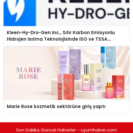
Kleen-Hy-Dro-Gen Inc., Sıfır Karbon Emisyonlu
Hidrojen Isıtma Teknolojisinde ISO ve TSSA
Düzenleyici Onaylarını Aldı
Marie Rose kozmetik sektörüne giriş yaptı
Son Dakika Güncel Haberler - uyumhaber.com