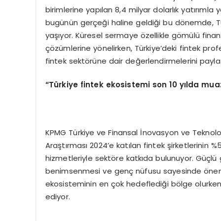
birimlerine yapılan 8,4 milyar dolarlık yatırımla 
bugünün gerçeği haline geldiği bu dönemde, Tü
yaşıyor. Küresel sermaye özellikle gömülü fina
çözümlerine yönelirken, Türkiye’deki fintek profe
fintek sektörüne dair değerlendirmelerini paylaş
“
T
ü
rkiye fintek ekosistemi son 10 y
ı
lda muaz
KPMG Türkiye ve Finansal İnovasyon ve Teknoloji 
Araştırması 2024’e katılan fintek şirketlerinin %
hizmetleriyle sektöre katkıda bulunuyor. Güçlü g
benimsenmesi ve genç nüfusu sayesinde önemli b
ekosisteminin en çok hedeflediği bölge olurk
ediyor.