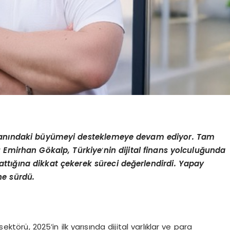
lan
ı
ndaki b
ü
y
ü
meyi desteklemeye devam ediyor.
Tam
ü Emirhan G
ö
kalp, T
ü
rkiye
’
nin dijital finans yolculu
ğ
unda
att
ığı
na dikkat
ç
ekerek s
ü
reci de
ğ
erlendirdi. Yapay
ne s
ü
rd
ü
.
sektörü, 2025’in ilk yarısında dijital varlıklar ve para