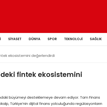
I
SIYASET
DÜNYA
SPOR
TEKNOLOJI
SAĞLIK
intek ekosistemini değerlendirdi
deki fintek ekosistemini
anındaki büyümeyi desteklemeye devam ediyor. Tam Finans
ökalp, Türkiye’nin dijital finans yolculuğunda regülasyonların