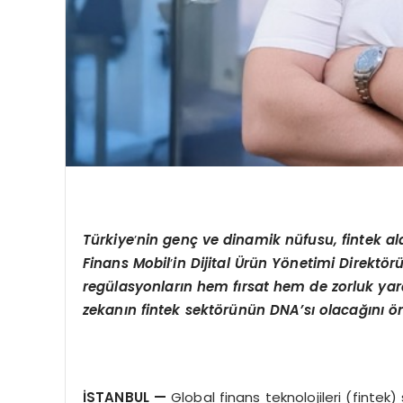
T
ü
rkiye
’
nin gen
ç
ve dinamik n
ü
fusu, fintek a
Finans Mobil
’
in Dijital
Ü
rün Y
ö
netimi Direkt
ö
r
reg
ü
lasyonlar
ı
n hem f
ı
rsat hem de zorluk yar
zekan
ı
n fintek sekt
ö
r
ü
n
ü
n DNA
’
s
ı
olaca
ğı
n
ı ö
İ
STANBUL
—
Global finans teknolojileri (fintek) 