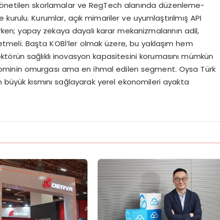
u yönetilen skorlamalar ve RegTech alanında düzenleme-
kurulu. Kurumlar, açık mimariler ve uyumlaştırılmış API
tırırken; yapay zekaya dayalı karar mekanizmalarının adil,
i etmeli. Başta KOBİ’ler olmak üzere, bu yaklaşım hem
törün sağlıklı inovasyon kapasitesini korumasını mümkün
konominin omurgası ama en ihmal edilen segment. Oysa Türk
n büyük kısmını sağlayarak yerel ekonomileri ayakta