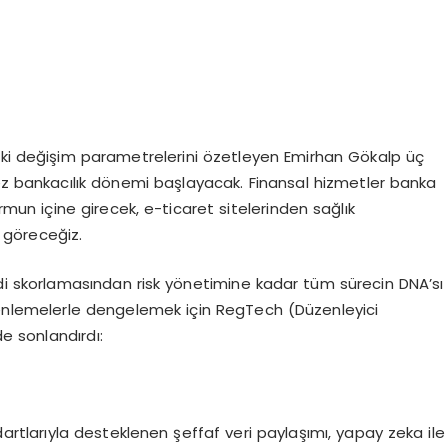
eki değişim parametrelerini özetleyen Emirhan Gökalp üç
mez bankacılık dönemi başlayacak. Finansal hizmetler banka
mun içine girecek, e-ticaret sitelerinden sağlık
 göreceğiz.
redi skorlamasından risk yönetimine kadar tüm sürecin DNA’sı
zenlemelerle dengelemek için RegTech (Düzenleyici
de sonlandırdı:
artlarıyla desteklenen şeffaf veri paylaşımı, yapay zeka ile