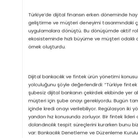
Türkiye’de dijital finansın erken döneminde haya
geliştirme ve müşteri deneyimi tasarımındaki ç
uygulamalara dönüştü. Bu dönüşümde aktif rol oy
ekosisteminde hızlı büyüme ve müşteri odaklı d
örnek oluşturdu.
Dijital bankacılık ve fintek ürün yönetimi konu
yolculuğunu şöyle değerlendirdi: “Türkiye fintek
şubesiz dijital bankanın çekirdek ekibinde yer a
müşteri için şube onayı gerekiyordu. Bugün tama
içinde kredi onayı verilebiliyor. Regülasyon iki yö
yandan hız konusunda zorluyor. Bir fintek lide
dolandırıcılık tespit süreçlerini kurarken bunu b
var: Bankacılık Denetleme ve Düzenleme Kurulu