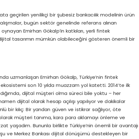
ta geçirilen yenilikçi bir şubesiz bankacılık modelinin ürün
alışmalar, bugün sektör genelinde referans alınan
nayan Emirhan Gökalp’in katkıları, yerli fintek
ijital tasarımın mümkün olabileceğini gösteren önemli bir
sunda uzmanlaşan Emirhan Gökalp, Türkiye’nin fintek
 ekosistemi son 10 yılda muazzam yol katetti. 2014’te ilk
ldığımda, dijital müşteri olma süreci bile yoktu – her
men dijital olarak hesap açılışı yapılıyor ve dakikalar
nlü bir kılıç: Bir yandan güven ve istikrar sağlıyor, öte
ri olarak müşteri tanıma, kara para aklamayı önleme ve
izzat yaşadım. Bununla birlikte Türkiye’nin önemli bir avantajı
şu ve Merkez Bankası dijital dönüşümü destekleyen bir