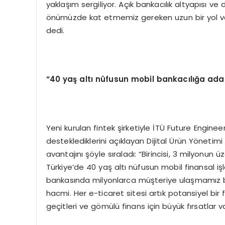
yaklaşım sergiliyor. Açık bankacılık altyapısı ve 
önümüzde kat etmemiz gereken uzun bir yol var 
dedi.
“
40 ya
ş
alt
ı
n
ü
fusun mobil bankac
ı
l
ığ
a ada
Yeni kurulan fintek şirketiyle İTÜ Future Engin
desteklediklerini açıklayan Dijital Ürün Yönetimi
avantajını şöyle sıraladı: “Birincisi, 3 milyonun ü
Türkiye’de 40 yaş altı nüfusun mobil finansal i
bankasında milyonlarca müşteriye ulaşmamız b
hacmi. Her e-ticaret sitesi artık potansiyel bi
geçitleri ve gömülü finans için büyük fırsatlar var