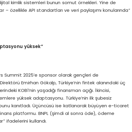
dijital kimlik sistemleri bunun somut örnekleri. Yine de
– özellikle API standartları ve veri paylaşımı konularında”
ptasyonu y
ü
ksek
”
eers Summit 2025’e sponsor olarak gençleri de
 Direktörü Emirhan Gökalp, Türkiye’nin fintek alanındaki üç
zerindeki KOBİ’nin yaşadığı finansman açığı. İkincisi,
şlemlere yüksek adaptasyonu. Türkiye’nin ilk şubesiz
unu kanıtladı. Üçüncüsü ise katlanarak büyüyen e-ticaret
r finans platformu. BNPL (şimdi al sonra öde), ödeme
” ifadelerini kullandı.