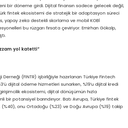
yeni bir döneme girdi. Dijital finansın sadece gelecek değil,
rk fintek ekosistemi de stratejik bir adaptasyon süreci
ns, yapay zeka destekli skorlama ve mobil KOBİ
syonelleri bu rüzgarı fırsata çeviriyor. Emirhan Gökalp,
tı.
zam yol katetti
”
Derneği (FINTR) işbirliğiyle hazırlanan Türkiye Fintech
53’ü dijital ödeme hizmetleri sunarken, %19’u dijital kredi
irişimcilik ekosistemi, dijital dönüşümün hızla
ir potansiyel barındırıyor. Batı Avrupa, Türkiye fintek
en (%40), onu Ortadoğu (%23) ve Doğu Avrupa (%19) takip