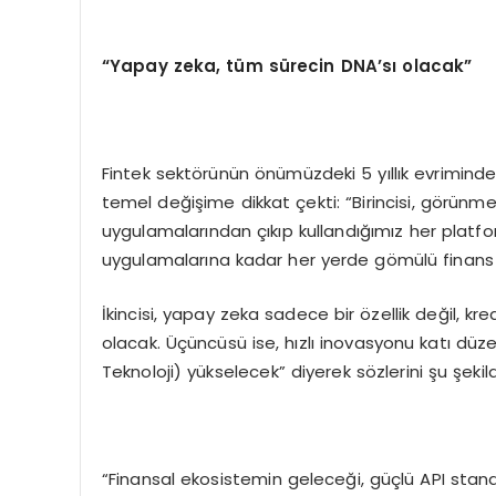
“
Yapay zeka, t
ü
m s
ü
recin DNA
’
s
ı
olacak
”
Fintek sektörünün önümüzdeki 5 yıllık evrimind
temel değişime dikkat çekti: “Birincisi, görün
uygulamalarından çıkıp kullandığımız her platfor
uygulamalarına kadar her yerde gömülü finans
İkincisi, yapay zeka sadece bir özellik değil, k
olacak. Üçüncüsü ise, hızlı inovasyonu katı dü
Teknoloji) yükselecek” diyerek sözlerini şu şekil
“Finansal ekosistemin geleceği, güçlü API stand