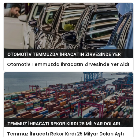
Otomotiv Temmuzda İhracatın Zirvesinde Yer Aldı
Temmuz İhracatı Rekor Kırdı 25 Milyar Doları Aştı