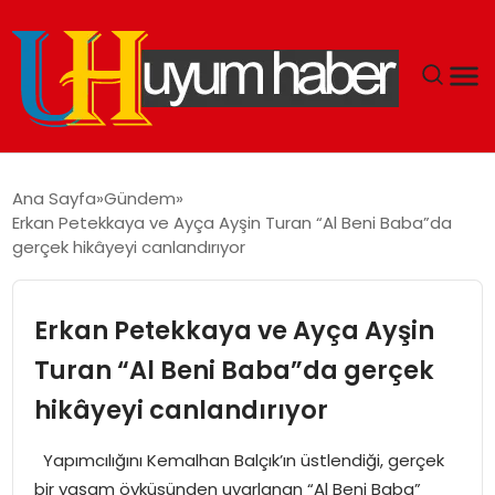
GÜNDEM
Ana Sayfa
Gündem
Erkan Petekkaya ve Ayça Ayşin Turan “Al Beni Baba”da
EKONOMI
gerçek hikâyeyi canlandırıyor
SIYASET
Erkan Petekkaya ve Ayça Ayşin
DÜNYA
Turan “Al Beni Baba”da gerçek
hikâyeyi canlandırıyor
SPOR
Yapımcılığını Kemalhan Balçık’ın üstlendiği, gerçek
TEKNOLOJI
bir yaşam öyküsünden uyarlanan “Al Beni Baba”