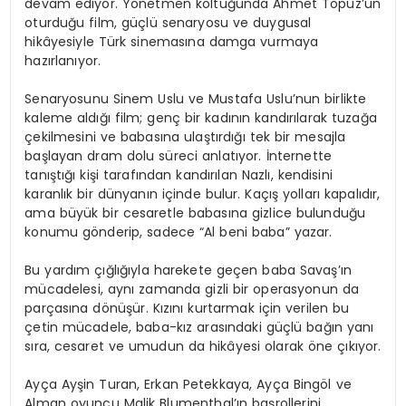
devam ediyor. Yönetmen koltuğunda Ahmet Topuz’un
oturduğu film, güçlü senaryosu ve duygusal
hikâyesiyle Türk sinemasına damga vurmaya
hazırlanıyor.
Senaryosunu Sinem Uslu ve Mustafa Uslu’nun birlikte
kaleme aldığı film; genç bir kadının kandırılarak tuzağa
çekilmesini ve babasına ulaştırdığı tek bir mesajla
başlayan dram dolu süreci anlatıyor. İnternette
tanıştığı kişi tarafından kandırılan Nazlı, kendisini
karanlık bir dünyanın içinde bulur. Kaçış yolları kapalıdır,
ama büyük bir cesaretle babasına gizlice bulunduğu
konumu gönderip, sadece “Al beni baba” yazar.
Bu yardım çığlığıyla harekete geçen baba Savaş’ın
mücadelesi, aynı zamanda gizli bir operasyonun da
parçasına dönüşür. Kızını kurtarmak için verilen bu
çetin mücadele, baba-kız arasındaki güçlü bağın yanı
sıra, cesaret ve umudun da hikâyesi olarak öne çıkıyor.
Ayça Ayşin Turan, Erkan Petekkaya, Ayça Bingöl ve
Alman oyuncu Malik Blumenthal’ın başrollerini