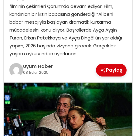
filminin çekimleri Çorum’da devam ediyor. Film,
SAĞLIK
kandırılan bir kızın babasına gönderdiği “Al beni
baba” mesajıyla başlayan dramatik kurtarma
MAGAZIN
mücadelesini konu alıyor. Başrollerde Ayça Ayşin
Turan, Erkan Petekkaya ve Ayça Bingöl’ün yer aldığı
YAŞAM
yapım, 2026 başında vizyona girecek. Gerçek bir
yaşam öyküsünden uyarlanan…
Uyum Haber
Paylaş
08 Eylül 2025