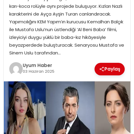
karı-koca rolüyle aynı projede buluşuyor. Kızları Nazlı
SAĞLIK
karakterini de Ayça Ayşin Turan canlandıracak.
Yapımcılığını KEM Yapım’ın kurucusu Kemalhan Balçık
MAGAZIN
ile Mustafa Uslu’nun üstlendiği ‘Al Beni Baba’ filmi,
izleyiciyi duygu yüklü bir baba-kız hikâyesiyle
YAŞAM
beyazperdede buluşturacak. Senaryosu Mustafa ve
Sinem Uslu tarafından…
Uyum Haber
Paylaş
03 Haziran 2025