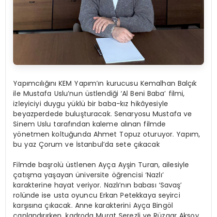
Yapımcılığını KEM Yapım’ın kurucusu Kemalhan Balçık
ile Mustafa Uslu’nun üstlendiği ‘Al Beni Baba’ filmi,
izleyiciyi duygu yüklü bir baba-kız hikâyesiyle
beyazperdede buluşturacak. Senaryosu Mustafa ve
Sinem Uslu tarafından kaleme alınan filmde
yönetmen koltuğunda Ahmet Topuz oturuyor. Yapım,
bu yaz Çorum ve İstanbul’da sete çıkacak
Filmde başrolü üstlenen Ayça Ayşin Turan, ailesiyle
çatışma yaşayan üniversite öğrencisi ‘Nazlı’
karakterine hayat veriyor. Nazlı’nın babası ‘Savaş’
rolünde ise usta oyuncu Erkan Petekkaya seyirci
karşısına çıkacak. Anne karakterini Ayça Bingöl
canlandırırken, kadroda Murat Serezli ve Rüzgar Aksoy