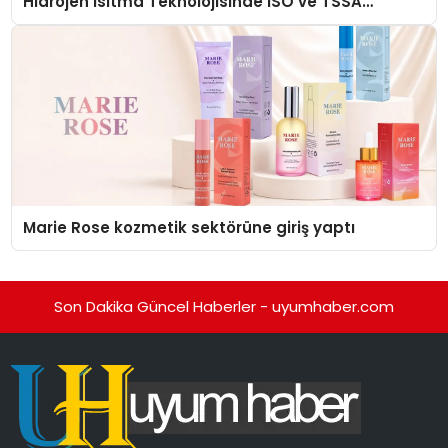
Hidrojen Isıtma Teknolojisinde ISO ve TSSA
Düzenleyici Onaylarını Aldı
Marie Rose kozmetik sektörüne giriş yaptı
Son Dakika Güncel Haberler - uyumhaber.com