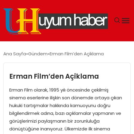
GÜNDEM
Ana Sayfa
Gündem
Erman Film’den Açiklama
EKONOMI
Erman Film’den Açiklama
SIYASET
Erman Film olarak, 1995 yılı öncesinde çekilmiş
DÜNYA
sinema eserlerine ilişkin son dönemde ortaya çıkan
hukuki tartışmalar hakkında kamuoyunu doğru
SPOR
bilgilendirmek adına, bazı açıklamalar yapmanın ve
görüşlerimizi paylaşmanın bir zorunluluğa
TEKNOLOJI
dönüştüğüne inanıyoruz. Ülkemizde ilk sinema