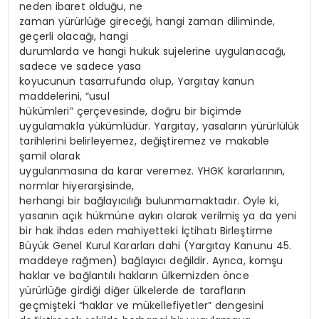
neden ibaret olduğu, ne
zaman yürürlüğe gireceği, hangi zaman diliminde,
geçerli olacağı, hangi
durumlarda ve hangi hukuk sujelerine uygulanacağı,
sadece ve sadece yasa
koyucunun tasarrufunda olup, Yargıtay kanun
maddelerini, “usul
hükümleri” çerçevesinde, doğru bir biçimde
uygulamakla yükümlüdür. Yargıtay, yasaların yürürlülük
tarihlerini belirleyemez, değiştiremez ve makable
şamil olarak
uygulanmasına da karar veremez. YHGK kararlarının,
normlar hiyerarşisinde,
herhangi bir bağlayıcılığı bulunmamaktadır. Öyle ki,
yasanın açık hükmüne aykırı olarak verilmiş ya da yeni
bir hak ihdas eden mahiyetteki İçtihatı Birleştirme
Büyük Genel Kurul Kararları dahi (Yargıtay Kanunu 45.
maddeye rağmen) bağlayıcı değildir. Ayrıca, komşu
haklar ve bağlantılı hakların ülkemizden önce
yürürlüğe girdiği diğer ülkelerde de tarafların
geçmişteki “haklar ve mükellefiyetler” dengesini