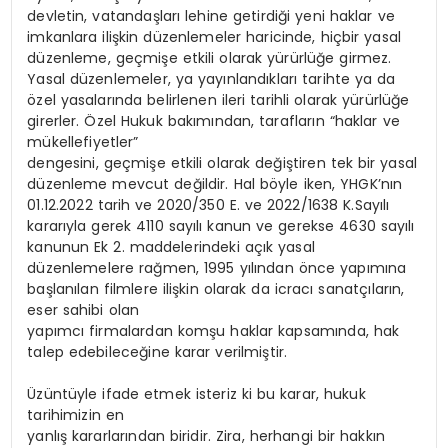
devletin, vatandaşları lehine getirdiği yeni haklar ve
imkanlara ilişkin düzenlemeler haricinde, hiçbir yasal
düzenleme, geçmişe etkili olarak yürürlüğe girmez.
Yasal düzenlemeler, ya yayınlandıkları tarihte ya da
özel yasalarında belirlenen ileri tarihli olarak yürürlüğe
girerler. Özel Hukuk bakımından, tarafların “haklar ve
mükellefiyetler”
dengesini, geçmişe etkili olarak değiştiren tek bir yasal
düzenleme mevcut değildir. Hal böyle iken, YHGK’nın
01.12.2022 tarih ve 2020/350 E. ve 2022/1638 K.Sayılı
kararıyla gerek 4110 sayılı kanun ve gerekse 4630 sayılı
kanunun Ek 2. maddelerindeki açık yasal
düzenlemelere rağmen, 1995 yılından önce yapımına
başlanılan filmlere ilişkin olarak da icracı sanatçıların,
eser sahibi olan
yapımcı firmalardan komşu haklar kapsamında, hak
talep edebileceğine karar verilmiştir.
Üzüntüyle ifade etmek isteriz ki bu karar, hukuk
tarihimizin en
yanlış kararlarından biridir. Zira, herhangi bir hakkın