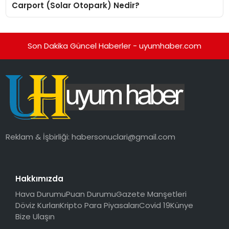
Carport (Solar Otopark) Nedir?
Son Dakika Güncel Haberler - uyumhaber.com
Reklam & İşbirliği:
habersonuclari@gmail.com
Hakkımızda
Hava Durumu
Puan Durumu
Gazete Manşetleri
Döviz Kurları
Kripto Para Piyasaları
Covid 19
Künye
Bize Ulaşın