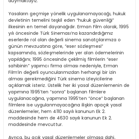
duymaktayız.
Yasaların geçmişe yönelik uygulanamayacağı, hukuk
devletinin temelini teşkil eden “hukuk güvenliği”
ilkesinin en temel dayanağıdır. Erman Film olarak, 1995
yılı öncesinde Türk Sineması’na kazandırdığımız
eserlerde rol olan değerli sinema sanatçılarımıza o
günün mevzuatına göre, “eser sözleşmesi”
kapsamında, sözleşmelerinde yer alan ödemelerinin
yapıldığını; 1995 öncesinde çekilmiş filmlerin “eser
sahibinin” yapımcı firma olması nedeniyle, Erman
Film’in değerli oyuncularımızdan herhangi bir izin
alması gerekmediğini Türk sinema izleyicilerine
açıklamak isteriz. Üstelik her iki yasal düzenlemenin de
yapımına 1995’ten “sonra” başlanan filmlere
uygulanacağına, yapımına 1995’ten “önce” başlanan
filmlere ise uygulanmayacağına ilişkin apaçık yasal
düzenlemeler, hem 4110 sayılı kanunun Ek 2.
maddesinde hem de 4630 sayılı kanunun Ek 2.
maddesinde mevcuttur.
Ayrıca, bu açık yasal düzenlemeler olmasa dahi,