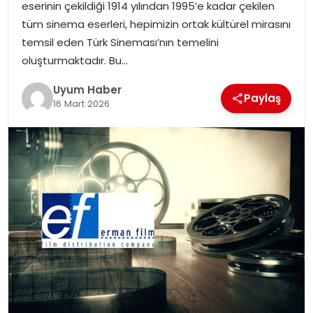
eserinin çekildiği 1914 yılından 1995’e kadar çekilen
SAĞLIK
tüm sinema eserleri, hepimizin ortak kültürel mirasını
temsil eden Türk Sineması’nın temelini
MAGAZIN
oluşturmaktadır. Bu…
Uyum Haber
YAŞAM
Paylaş
16 Mart 2026