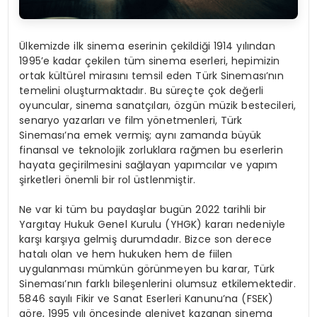
Ülkemizde ilk sinema eserinin çekildiği 1914 yılından
1995’e kadar çekilen tüm sinema eserleri, hepimizin
ortak kültürel mirasını temsil eden Türk Sineması’nın
temelini oluşturmaktadır. Bu süreçte çok değerli
oyuncular, sinema sanatçıları, özgün müzik bestecileri,
senaryo yazarları ve film yönetmenleri, Türk
Sineması’na emek vermiş; aynı zamanda büyük
finansal ve teknolojik zorluklara rağmen bu eserlerin
hayata geçirilmesini sağlayan yapımcılar ve yapım
şirketleri önemli bir rol üstlenmiştir.
Ne var ki tüm bu paydaşlar bugün 2022 tarihli bir
Yargıtay Hukuk Genel Kurulu (YHGK) kararı nedeniyle
karşı karşıya gelmiş durumdadır. Bizce son derece
hatalı olan ve hem hukuken hem de fiilen
uygulanması mümkün görünmeyen bu karar, Türk
Sineması’nın farklı bileşenlerini olumsuz etkilemektedir.
5846 sayılı Fikir ve Sanat Eserleri Kanunu’na (FSEK)
göre, 1995 yılı öncesinde aleniyet kazanan sinema