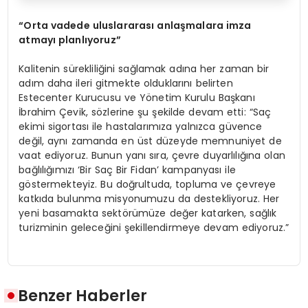
“Orta vadede uluslararas
ı
anla
ş
malara imza
atmay
ı
planl
ı
yoruz”
Kalitenin sürekliliğini sağlamak adına her zaman bir
adım daha ileri gitmekte olduklarını belirten
Estecenter Kurucusu ve Yönetim Kurulu Başkanı
İbrahim Çevik, sözlerine şu şekilde devam etti: “Saç
ekimi sigortası ile hastalarımıza yalnızca güvence
değil, aynı zamanda en üst düzeyde memnuniyet de
vaat ediyoruz. Bunun yanı sıra, çevre duyarlılığına olan
bağlılığımızı ‘Bir Saç Bir Fidan’ kampanyası ile
göstermekteyiz. Bu doğrultuda, topluma ve çevreye
katkıda bulunma misyonumuzu da destekliyoruz. Her
yeni basamakta sektörümüze değer katarken, sağlık
turizminin geleceğini şekillendirmeye devam ediyoruz.”
Benzer Haberler