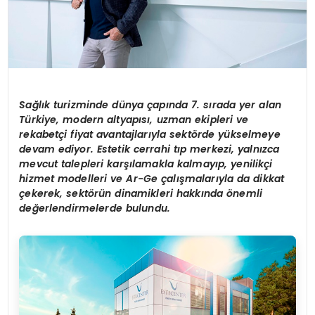
Sa
ğ
l
ı
k turizminde d
ü
nya
ç
ap
ı
nda 7. s
ı
rada yer alan
T
ü
rkiye, modern altyap
ı
s
ı
, uzman ekipleri ve
rekabet
ç
i fiyat avantajlar
ı
yla sekt
ö
rde y
ü
kselmeye
devam ediyor. Estetik cerrahi t
ı
p merkezi, yaln
ı
zca
mevcut talepleri kar
şı
lamakla kalmay
ı
p, yenilik
ç
i
hizmet modelleri ve Ar-Ge
ç
al
ış
malar
ı
yla da dikkat
ç
ekerek, sekt
ö
r
ü
n dinamikleri hakk
ı
nda
ö
nemli
de
ğ
erlendirmelerde bulundu.