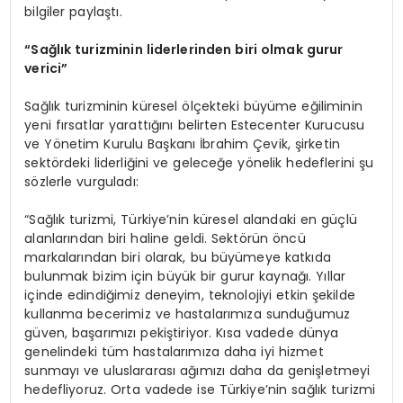
bilgiler paylaştı.
“
Sa
ğ
l
ı
k turizminin liderlerinden biri olmak gurur
verici
”
Sağlık turizminin küresel ölçekteki büyüme eğiliminin
yeni fırsatlar yarattığını belirten Estecenter Kurucusu
ve Yönetim Kurulu Başkanı İbrahim Çevik, şirketin
sektördeki liderliğini ve geleceğe yönelik hedeflerini şu
sözlerle vurguladı:
“Sağlık turizmi, Türkiye’nin küresel alandaki en güçlü
alanlarından biri haline geldi. Sektörün öncü
markalarından biri olarak, bu büyümeye katkıda
bulunmak bizim için büyük bir gurur kaynağı. Yıllar
içinde edindiğimiz deneyim, teknolojiyi etkin şekilde
kullanma becerimiz ve hastalarımıza sunduğumuz
güven, başarımızı pekiştiriyor. Kısa vadede dünya
genelindeki tüm hastalarımıza daha iyi hizmet
sunmayı ve uluslararası ağımızı daha da genişletmeyi
hedefliyoruz. Orta vadede ise Türkiye’nin sağlık turizmi