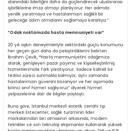
alanındaki liderliğini daha da güçlendirecek uluslararası
işbirliklerine imza atmayı planlıyoruz. Her adımda
yenilik yaratmaya ve hastalarımızın sağlıklı bir
geleceğe adım atmalarını sağlamaya kararlıyız.”
“
Odak noktam
ı
zda hasta memnuniyeti var
”
20 yılı aşkın deneyimleriyle sektördeki güçlü konumunu
her geçen gün daha da pekiştirdiklerini belirten
İbrahim Çevik,
“
Hasta memnuniyetini odağımıza
alarak, genişleyen pazar payımız ve kişiselleştirilmiş
hizmetlerimizle fark yaratıyoruz. Sadece kaliteli bir
tedavi süreci sunmakla kalmıyor, aynı zamanda
hastalarımızın güvenini kazanıyor ve her aşamada
birinci sınıf hizmet sağlıyoruz” diyerek hizmet
yelpazelerine dair de bilgiler paylaştı.
Buna göre, İstanbul merkezli estetik cerrahi tıp
merkezi Estecenter, sağlık turizminin lider
markalarından biri olmasının arkasında, modern
teknikler ve son teknoloji ekipmanlar kullanarak yüksek
hasta memnuniyetine ulaşması yer alıyor. DHI ve FUE