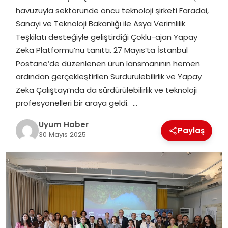
havuzuyla sektöründe öncü teknoloji şirketi Faradai,
SAĞLIK
Sanayi ve Teknoloji Bakanlığı ile Asya Verimlilik
Teşkilatı desteğiyle geliştirdiği Çoklu-ajan Yapay
MAGAZIN
Zeka Platformu’nu tanıttı. 27 Mayıs’ta İstanbul
Postane’de düzenlenen ürün lansmanının hemen
YAŞAM
ardından gerçekleştirilen Sürdürülebilirlik ve Yapay
Zeka Çalıştayı’nda da sürdürülebilirlik ve teknoloji
profesyonelleri bir araya geldi. …
Uyum Haber
Paylaş
30 Mayıs 2025