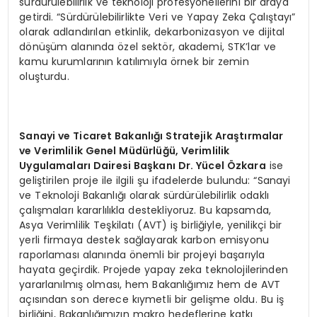
sürdürülebilirlik ve teknoloji profesyonellerini bir araya
getirdi. “Sürdürülebilirlikte Veri ve Yapay Zeka Çalıştayı”
olarak adlandırılan etkinlik, dekarbonizasyon ve dijital
dönüşüm alanında özel sektör, akademi, STK’lar ve
kamu kurumlarının katılımıyla örnek bir zemin
oluşturdu.
Sanayi ve Ticaret Bakanlığı Stratejik Araştırmalar
ve Verimlilik Genel Müdürlüğü, Verimlilik
Uygulamaları Dairesi Başkanı Dr. Yücel Özkara
ise
geliştirilen proje ile ilgili şu ifadelerde bulundu: “Sanayi
ve Teknoloji Bakanlığı olarak sürdürülebilirlik odaklı
çalışmaları kararlılıkla destekliyoruz. Bu kapsamda,
Asya Verimlilik Teşkilatı (AVT) iş birliğiyle, yenilikçi bir
yerli firmaya destek sağlayarak karbon emisyonu
raporlaması alanında önemli bir projeyi başarıyla
hayata geçirdik. Projede yapay zeka teknolojilerinden
yararlanılmış olması, hem Bakanlığımız hem de AVT
açısından son derece kıymetli bir gelişme oldu. Bu iş
birliğini, Bakanlığımızın makro hedeflerine katkı