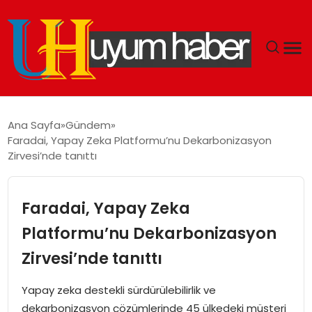
GÜNDEM
Ana Sayfa
Gündem
Faradai, Yapay Zeka Platformu’nu Dekarbonizasyon
EKONOMI
Zirvesi’nde tanıttı
SIYASET
Faradai, Yapay Zeka
DÜNYA
Platformu’nu Dekarbonizasyon
Zirvesi’nde tanıttı
SPOR
Yapay zeka destekli sürdürülebilirlik ve
TEKNOLOJI
dekarbonizasyon çözümlerinde 45 ülkedeki müşteri