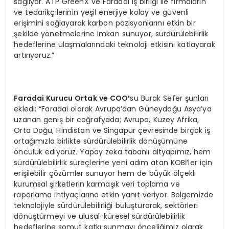
sağlıyor. ATP GreenX ve Faradai iş birliği ile firmaların
ve tedarikçilerinin yeşil enerjiye kolay ve güvenli
erişimini sağlayarak karbon pozisyonlarını etkin bir
şekilde yönetmelerine imkan sunuyor, sürdürülebilirlik
hedeflerine ulaşmalarındaki teknoloji etkisini katlayarak
artırıyoruz.”
Faradai Kurucu Ortak ve COO’
su Burak Sefer şunları
ekledi: “Faradai olarak Avrupa’dan Güneydoğu Asya’ya
uzanan geniş bir coğrafyada; Avrupa, Kuzey Afrika,
Orta Doğu, Hindistan ve Singapur çevresinde birçok iş
ortağımızla birlikte sürdürülebilirlik dönüşümüne
öncülük ediyoruz. Yapay zeka tabanlı altyapımız, hem
sürdürülebilirlik süreçlerine yeni adım atan KOBİ’ler için
erişilebilir çözümler sunuyor hem de büyük ölçekli
kurumsal şirketlerin karmaşık veri toplama ve
raporlama ihtiyaçlarına etkin yanıt veriyor. Bölgemizde
teknolojiyle sürdürülebilirliği buluşturarak, sektörleri
dönüştürmeyi ve ulusal-küresel sürdürülebilirlik
hedeflerine somut katkı sunmayı önceliğimiz olarak