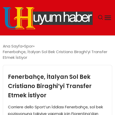
GÜNDEM
Ana Sayfa
Spor
Fenerbahçe, İtalyan Sol Bek Cristiano Biraghi’yi Transfer
EKONOMI
Etmek İstiyor
SIYASET
Fenerbahçe, İtalyan Sol Bek
DÜNYA
Cristiano Biraghi’yi Transfer
Etmek İstiyor
SPOR
Corriere dello Sport’un İddiası Fenerbahçe, sol bek
TEKNOLOJI
pozisyonuna takviye yapmak için Fiorentina’dan