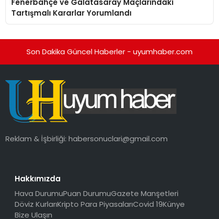
Fenerbahçe ve Galatasaray Maçlarındaki
Tartışmalı Kararlar Yorumlandı
Son Dakika Güncel Haberler - uyumhaber.com
Reklam & İşbirliği:
habersonuclari@gmail.com
Hakkımızda
Hava Durumu
Puan Durumu
Gazete Manşetleri
Döviz Kurları
Kripto Para Piyasaları
Covid 19
Künye
Bize Ulaşın