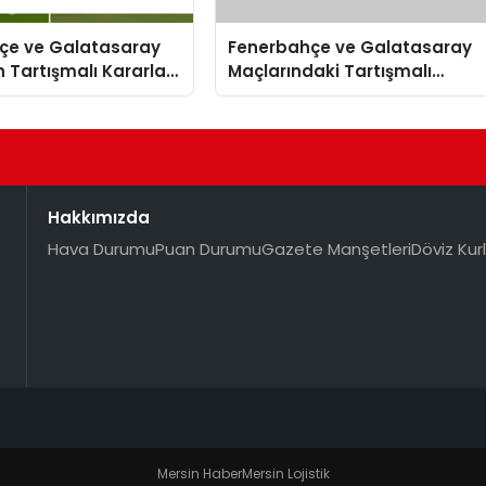
çe ve Galatasaray
Fenerbahçe ve Galatasaray
n Tartışmalı Kararları
Maçlarındaki Tartışmalı
fından Değerlendirildi
Kararlar Yorumlandı
Hakkımızda
Hava Durumu
Puan Durumu
Gazete Manşetleri
Döviz Kurl
Mersin Haber
Mersin Lojistik