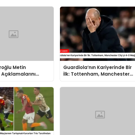
roğlu Metin
Guardiola’nın Kariyerinde Bir
 Açıklamalarını
İlk: Tottenham, Manchester
irdi: “Okan Buruk
City’yi 4-0 Mağlup Etti
hdit Etti!”