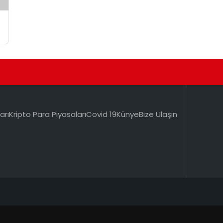
arı
Kripto Para Piyasaları
Covid 19
Künye
Bize Ulaşın