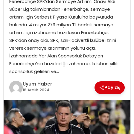
Fenerbahçe SPK’dan Sermaye Artırımı Onayı Aldı
SAĞLIK
Süper Lig takımlarından Fenerbahçe, sermaye
artırımı için Serbest Piyasa Kurulu’na başvuruda
MAGAZIN
bulundu. 4 milyar 279 milyon TL bedelli sermaye
artırımı için izahname hazırlayan Fenerbahçe,
YAŞAM
SPK’dan onay aldı. SPK, sarı-lacivertli kulübe iznini
vererek sermaye artırımının yolunu açtı.
İzahnamede Yer Alan Sponsorluk Detayları
Fenerbahçe’nin hazırladığı izahname, kulübün yıllık
sponsorluk gelirleri ve…
Uyum Haber
Paylaş
18 Aralık 2024