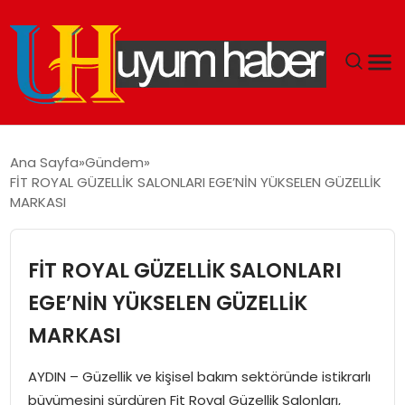
GÜNDEM
Ana Sayfa
Gündem
FİT ROYAL GÜZELLİK SALONLARI EGE’NİN YÜKSELEN GÜZELLİK
EKONOMI
MARKASI
SIYASET
FİT ROYAL GÜZELLİK SALONLARI
DÜNYA
EGE’NİN YÜKSELEN GÜZELLİK
MARKASI
SPOR
AYDIN – Güzellik ve kişisel bakım sektöründe istikrarlı
TEKNOLOJI
büyümesini sürdüren Fit Royal Güzellik Salonları,