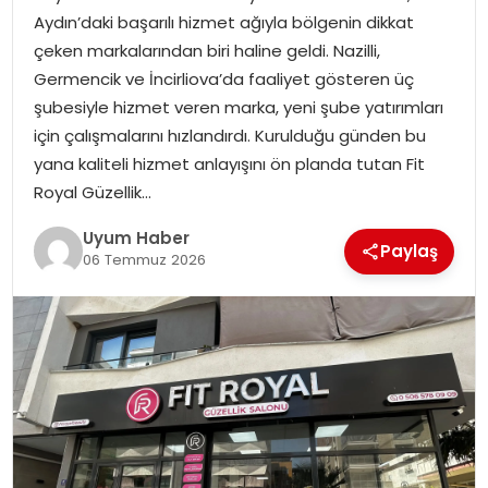
Aydın’daki başarılı hizmet ağıyla bölgenin dikkat
SAĞLIK
çeken markalarından biri haline geldi. Nazilli,
Germencik ve İncirliova’da faaliyet gösteren üç
MAGAZIN
şubesiyle hizmet veren marka, yeni şube yatırımları
için çalışmalarını hızlandırdı. Kurulduğu günden bu
YAŞAM
yana kaliteli hizmet anlayışını ön planda tutan Fit
Royal Güzellik…
Uyum Haber
Paylaş
06 Temmuz 2026