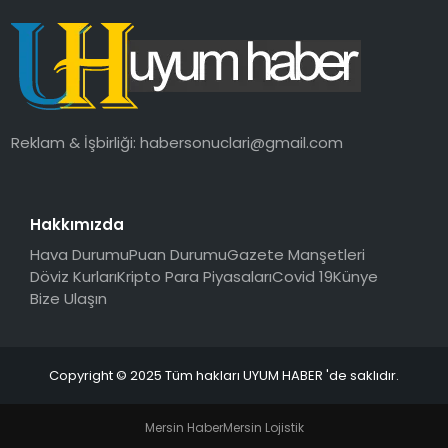
Reklam & İşbirliği:
habersonuclari@gmail.com
Hakkımızda
Hava Durumu
Puan Durumu
Gazete Manşetleri
Döviz Kurları
Kripto Para Piyasaları
Covid 19
Künye
Bize Ulaşın
Copyright © 2025 Tüm hakları UYUM HABER 'de saklıdır.
Mersin Haber
Mersin Lojistik