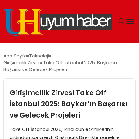
GÜNDEM
Ana Sayfa
Teknoloji
Girişimcilik Zirvesi Take Off İstanbul 2025: Baykar’ın
EKONOMI
Başarısı ve Gelecek Projeleri
SIYASET
Girişimcilik Zirvesi Take Off
DÜNYA
İstanbul 2025: Baykar’ın Başarısı
ve Gelecek Projeleri
SPOR
Take Off İstanbul 2025, ikinci gün etkinliklerinin
TEKNOLOJI
ardından sona erdi. Girişimcilik Direniştir paneline