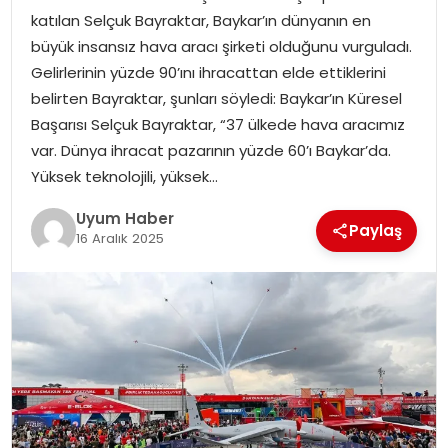
katılan Selçuk Bayraktar, Baykar’ın dünyanın en
SAĞLIK
büyük insansız hava aracı şirketi olduğunu vurguladı.
Gelirlerinin yüzde 90’ını ihracattan elde ettiklerini
MAGAZIN
belirten Bayraktar, şunları söyledi: Baykar’ın Küresel
Başarısı Selçuk Bayraktar, “37 ülkede hava aracımız
YAŞAM
var. Dünya ihracat pazarının yüzde 60’ı Baykar’da.
Yüksek teknolojili, yüksek…
Uyum Haber
Paylaş
16 Aralık 2025