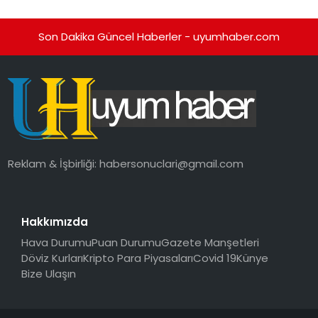
Son Dakika Güncel Haberler - uyumhaber.com
Reklam & İşbirliği:
habersonuclari@gmail.com
Hakkımızda
Hava Durumu
Puan Durumu
Gazete Manşetleri
Döviz Kurları
Kripto Para Piyasaları
Covid 19
Künye
Bize Ulaşın