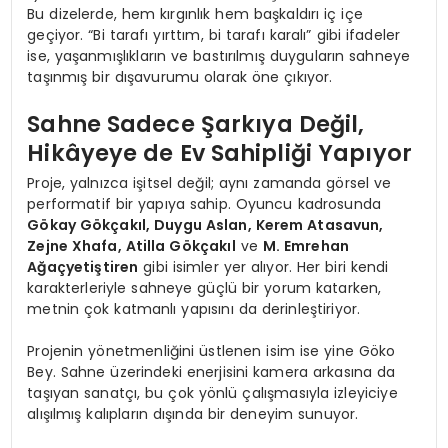
Bu dizelerde, hem kırgınlık hem başkaldırı iç içe
geçiyor. “Bi tarafı yırttım, bi tarafı karalı” gibi ifadeler
ise, yaşanmışlıkların ve bastırılmış duyguların sahneye
taşınmış bir dışavurumu olarak öne çıkıyor.
Sahne Sadece Şarkıya Değil,
Hikâyeye de Ev Sahipliği Yapıyor
Proje, yalnızca işitsel değil; aynı zamanda görsel ve
performatif bir yapıya sahip. Oyuncu kadrosunda
Gökay Gökçakıl, Duygu Aslan, Kerem Atasavun,
Zejne Xhafa, Atilla Gökçakıl
ve
M. Emrehan
Ağaçyetiştiren
gibi isimler yer alıyor. Her biri kendi
karakterleriyle sahneye güçlü bir yorum katarken,
metnin çok katmanlı yapısını da derinleştiriyor.
Projenin yönetmenliğini üstlenen isim ise yine Göko
Bey. Sahne üzerindeki enerjisini kamera arkasına da
taşıyan sanatçı, bu çok yönlü çalışmasıyla izleyiciye
alışılmış kalıpların dışında bir deneyim sunuyor.