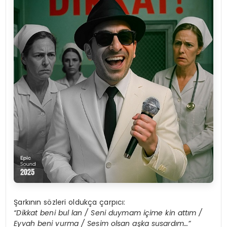
Şarkının sözleri oldukça çarpıcı:
“Dikkat beni bul lan / Seni duymam içime kin attım /
Eyvah beni vurma / Sesim olsan aşka susardım…”