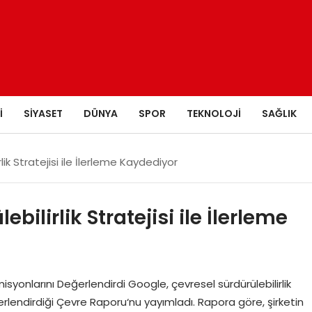
I
SIYASET
DÜNYA
SPOR
TEKNOLOJI
SAĞLIK
ik Stratejisi ile İlerleme Kaydediyor
bilirlik Stratejisi ile İlerleme
syonlarını Değerlendirdi Google, çevresel sürdürülebilirlik
rlendirdiği Çevre Raporu‘nu yayımladı. Rapora göre, şirketin