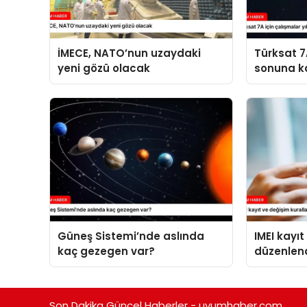
İMECE, NATO’nun uzaydaki
Türksat 7A
yeni gözü olacak
sonuna k
Güneş Sistemi’nde aslında
IMEI kayıt
kaç gezegen var?
düzenlen
Son Dakika Güncel Haberler - uyumhaber.com