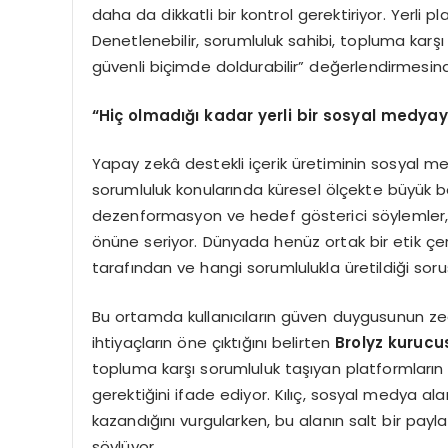
daha da dikkatli bir kontrol gerektiriyor. Yerli
Denetlenebilir, sorumluluk sahibi, topluma karş
güvenli biçimde doldurabilir” değerlendirmesin
“
Hiç olmadığı kadar yerli bir sosyal medyay
Yapay zekâ destekli içerik üretiminin sosyal m
sorumluluk konularında küresel ölçekte büyük boş
dezenformasyon ve hedef gösterici söylemler, bu 
önüne seriyor. Dünyada henüz ortak bir etik çer
tarafından ve hangi sorumlulukla üretildiği sorus
Bu ortamda kullanıcıların güven duygusunun z
ihtiyaçların öne çıktığını belirten
Brolyz kurucu
topluma karşı sorumluluk taşıyan platformlar
gerektiğini ifade ediyor. Kılıç, sosyal medya ala
kazandığını vurgularken, bu alanın salt bir pay
söylüyor.