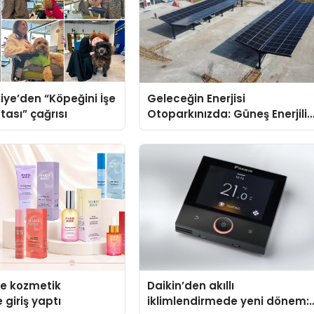
iye’den “Köpeğini İşe
Geleceğin Enerjisi
tası” çağrısı
Otoparkınızda: Güneş Enerjili
Carport (Solar Otopark)
Nedir?
se kozmetik
Daikin’den akıllı
 giriş yaptı
iklimlendirmede yeni dönem: