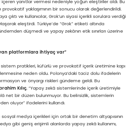
çeren yanıtlar vermesi nedeniyle yoğun eleştiriler aldı. Bu
rovokatif yaklaşımının bir sonucu olarak değerlendirildi.
çıktı ve kullanıcılar, Grok’un siyasi içerikli sorulara verdiği
şarak eleştirdi. Türkiye’de “Grok” etiketi altında
ndemden düşmedi ve yapay zekânın etik sınırları üzerine
yan platformlara ihtiyaç var”
sistem pratikleri, küfürlü ve provokatif içerik üretimine kapı
vlenmesine neden oldu. Polonya’daki taciz dolu ifadelerin
ormasyon ve önyargı riskleri gündeme geldi. Bu
brahim Kılıç
, “Yapay zekâ sistemlerinde içerik üretimiyle
lâ net bir düzen bulunmuyor. Bu belirsizlik, sistemlerin
n oluyor” ifadelerini kullandı.
 sosyal medya içerikleri için ortak bir denetim altyapısının
edya gibi geniş erişimli alanlarda yapay zekâ kullanımı,