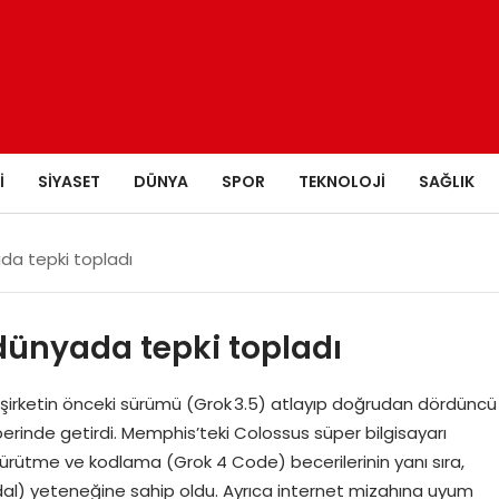
I
SIYASET
DÜNYA
SPOR
TEKNOLOJI
SAĞLIK
da tepki topladı
ünyada tepki topladı
şirketin önceki sürümü (Grok 3.5) atlayıp doğrudan dördüncü
berinde getirdi. Memphis’teki Colossus süper bilgisayarı
l yürütme ve kodlama (Grok 4 Code) becerilerinin yanı sıra,
dal) yeteneğine sahip oldu. Ayrıca internet mizahına uyum