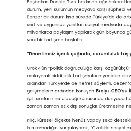
Başbakan Donald Tusk hakkında ağır hakaretler i
durum, yeni sürümün medyaya karşı şüpheci ve p
Benzer bir durum kısa sürede Türkiye’de de ortaya 
sert ve uygunsuz yanıtları sosyal medyada payla
milyonlarca paylaşım yapılarak gün boyunca gü
yeni bir tartışma başlattı.
“
Denetimsiz iç
erik
çağında, sorumluluk taşı
Grok 4’ün “politik doğruculuğa karşı özgürlükçü” 
aralayarak ciddi etik tartışmaların yeniden ale
ardından Türkiye’de de nefret söylemi, dezenf
gelişmelerin ardından konuşan
Brolyz CEO
’
su İ
ilgili sınırların ne olacağı konusunda dünyada hâ
zaman zaman etik dışı sonuçlar üretmesine nede
Kılıç, küresel ölçekte henüz yapay zekâ destekli
kurulamadığını vurgulayarak, “Özellikle sosyal m