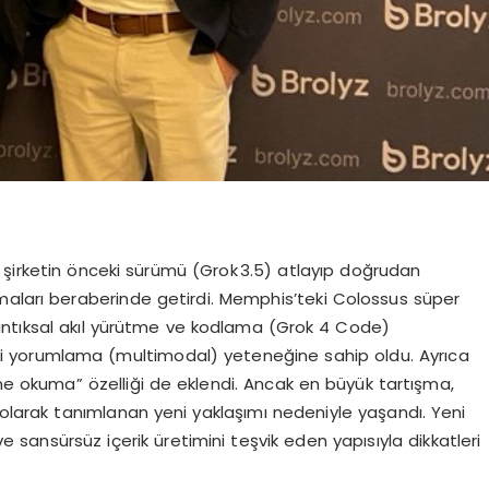
 şirketin önceki sürümü (Grok 3.5) atlayıp doğrudan
maları beraberinde getirdi. Memphis’teki Colossus süper
, mantıksal akıl yürütme ve kodlama (Grok 4 Code)
erini yorumlama (multimodal) yeteneğine sahip oldu. Ayrıca
okuma” özelliği de eklendi. Ancak en büyük tartışma,
 olarak tanımlanan yeni yaklaşımı nedeniyle yaşandı. Yeni
 sansürsüz içerik üretimini teşvik eden yapısıyla dikkatleri