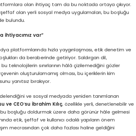
 platformlara olan ihtiyaç tam da bu noktada ortaya çıkıyor.
ı şeffaf olan yerli sosyal medya uygulamaları, bu boşluğu
de bulundu.
a ihtiyacımız var”
edya platformlarında hızla yaygınlaşması, etik denetim ve
lukları da beraberinde getiriyor. Saldırgan dil,
teknolojilerin sınırlarının hâlâ çizilemediğini gözler
çevenin oluşturulamamış olması, bu içeriklerin kim
unu yanıtsız bırakıyor.
edelendiğini ve sosyal medyada yeniden tanımlanan
su ve CEO
’
su İbrahim Kılıç
, özellikle yerli, denetlenebilir ve
ın bu boşluğu doldurmak üzere daha görünür hâle gelmesi
nında etik, şeffaf ve kullanıcı odaklı yapıların önem
laşım mecrasından çok daha fazlası haline geldiğini