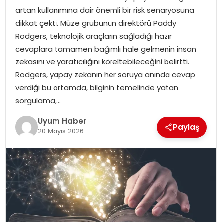
artan kullanımına dair önemli bir risk senaryosuna
SAĞLIK
dikkat çekti. Müze grubunun direktörü Paddy
Rodgers, teknolojik araçların sağladığı hazır
MAGAZIN
cevaplara tamamen bağımlı hale gelmenin insan
zekasını ve yaratıcılığını köreltebileceğini belirtti.
YAŞAM
Rodgers, yapay zekanın her soruya anında cevap
verdiği bu ortamda, bilginin temelinde yatan
sorgulama,…
Uyum Haber
Paylaş
20 Mayıs 2026