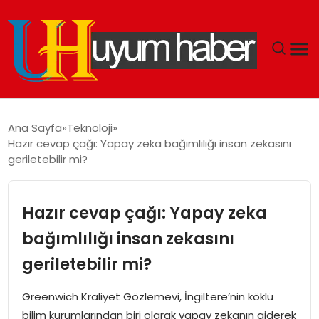
GÜNDEM
Ana Sayfa
Teknoloji
Hazır cevap çağı: Yapay zeka bağımlılığı insan zekasını
EKONOMI
geriletebilir mi?
SIYASET
Hazır cevap çağı: Yapay zeka
DÜNYA
bağımlılığı insan zekasını
geriletebilir mi?
SPOR
Greenwich Kraliyet Gözlemevi, İngiltere’nin köklü
TEKNOLOJI
bilim kurumlarından biri olarak yapay zekanın giderek