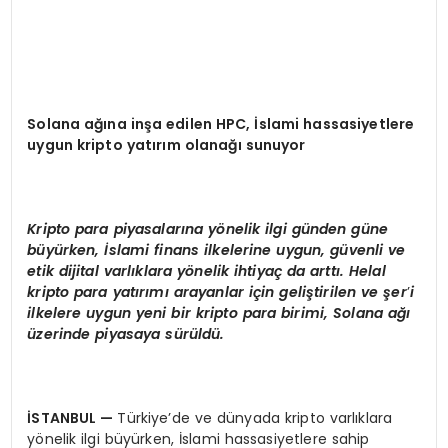
Solana ağına inşa edilen HPC, İslami hassasiyetlere
uygun kripto yatırım olanağı sunuyor
Kripto para piyasalarına y
ö
nelik ilgi gü
nden g
üne
büyürken, İslami finans ilkelerine uygun, güvenli ve
etik dijital varlıklara y
ö
nelik ihtiyaç da arttı. Helal
kripto para yatırımı arayanlar için geliştirilen ve şer
’
i
ilkelere uygun yeni bir kripto para birimi, Solana ağı
üzerinde piyasaya sürüldü.
İSTANBUL
—
Türkiye’de ve dünyada kripto varlıklara
yönelik ilgi büyürken, İslami hassasiyetlere sahip