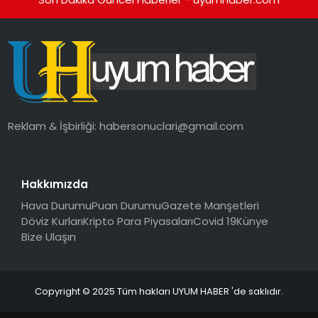
Reklam & İşbirliği:
habersonuclari@gmail.com
Hakkımızda
Hava Durumu
Puan Durumu
Gazete Manşetleri
Döviz Kurları
Kripto Para Piyasaları
Covid 19
Künye
Bize Ulaşın
Copyright © 2025 Tüm hakları UYUM HABER 'de saklıdır.