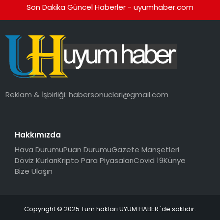
Son Dakika Güncel Haberler - uyumhaber.com
Reklam & İşbirliği:
habersonuclari@gmail.com
Hakkımızda
Hava Durumu
Puan Durumu
Gazete Manşetleri
Döviz Kurları
Kripto Para Piyasaları
Covid 19
Künye
Bize Ulaşın
Copyright © 2025 Tüm hakları UYUM HABER 'de saklıdır.