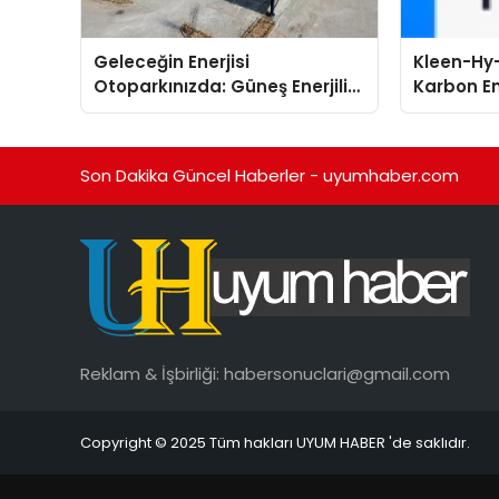
Geleceğin Enerjisi
Kleen-Hy-
Otoparkınızda: Güneş Enerjili
Karbon Em
Carport (Solar Otopark)
Isıtma Te
Nedir?
TSSA Düze
Aldı
Son Dakika Güncel Haberler - uyumhaber.com
Reklam & İşbirliği:
habersonuclari@gmail.com
Copyright © 2025 Tüm hakları UYUM HABER 'de saklıdır.