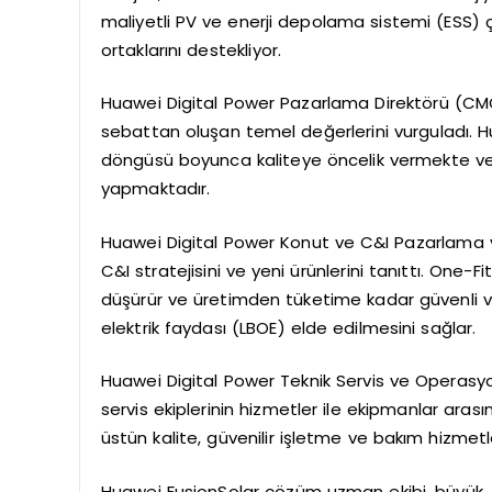
maliyetli PV ve enerji depolama sistemi (ESS) çö
ortaklarını destekliyor.
Huawei Digital Power Pazarlama Direktörü (CMO)
sebattan oluşan temel değerlerini vurguladı. 
döngüsü boyunca kaliteye öncelik vermekte ve m
yapmaktadır.
Huawei Digital Power Konut ve C&I Pazarlama v
C&I stratejisini ve yeni ürünlerini tanıttı. One-F
düşürür ve üretimden tüketime kadar güvenli ve 
elektrik faydası (LBOE) elde edilmesini sağlar.
Huawei Digital Power Teknik Servis ve Operasyo
servis ekiplerinin hizmetler ile ekipmanlar arası
üstün kalite, güvenilir işletme ve bakım hizmetler
Huawei FusionSolar çözüm uzman ekibi, büyük, or