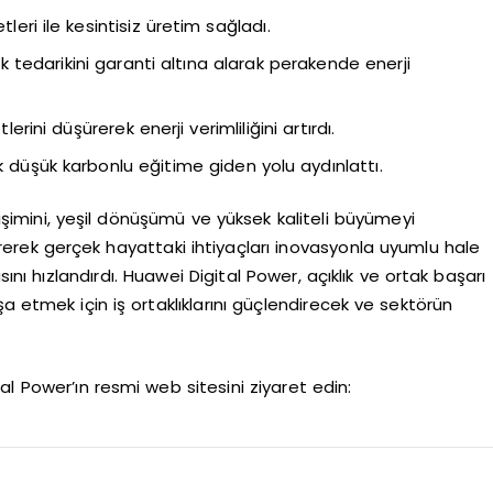
tleri ile kesintisiz üretim sağladı.
ik tedarikini garanti altına alarak perakende enerji
erini düşürerek enerji verimliliğini artırdı.
k düşük karbonlu eğitime giden yolu aydınlattı.
işimini, yeşil dönüşümü ve yüksek kaliteli büyümeyi
etirerek gerçek hayattaki ihtiyaçları inovasyonla uyumlu hale
nı hızlandırdı. Huawei Digital Power, açıklık ve ortak başarı
şa etmek için iş ortaklıklarını güçlendirecek ve sektörün
al Power’ın resmi web sitesini ziyaret edin: