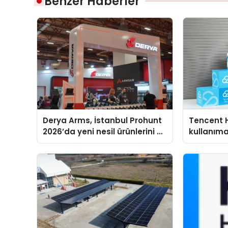
Benzer Haberler
Derya Arms, İstanbul Prohunt
Tencent 
2026’da yeni nesil ürünlerini ve
kullanım
global marka vizyonunu
sergiledi