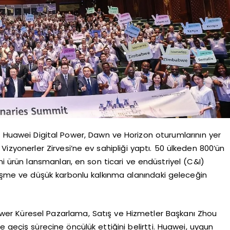
Huawei Digital Power, Dawn ve Horizon oturumlarının yer
I Vizyonerler Zirvesi’ne ev sahipliği yaptı. 50 ülkeden 800’ün
eni ürün lansmanları, en son ticari ve endüstriyel (C&I)
alleşme ve düşük karbonlu kalkınma alanındaki geleceğin
wer Küresel Pazarlama, Satış ve Hizmetler Başkanı Zhou
ye geçiş sürecine öncülük ettiğini belirtti. Huawei, uygun