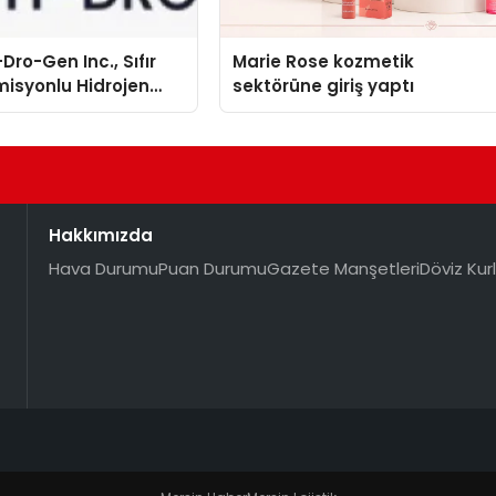
Dro-Gen Inc., Sıfır
Marie Rose kozmetik
isyonlu Hidrojen
sektörüne giriş yaptı
knolojisinde ISO ve
nleyici Onaylarını
Hakkımızda
Hava Durumu
Puan Durumu
Gazete Manşetleri
Döviz Kurl