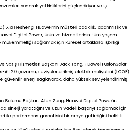
zümleri sunarak yetkinliklerini güçlendiriyor ve iş
 Xia Hesheng, Huawei’nin müşteri odaklılık, adanmışlık ve
Huawei Digital Power, ürün ve hizmetlerinin tüm yaşam
ükemmelliği sağlamak için küresel ortaklarla işbirliği
e Satış Hizmetleri Başkanı Jack Tong, Huawei FusionSolar
its-All 2.0 çözümü, seviyelendirilmiş elektrik maliyetini (LCOE)
güvenilir enerji sağlayarak, daha yüksek seviyelendirilmiş
n Bölümü Başkanı Allen Zeng, Huawei Digital Power’ın
nda sinerji yarattığını ve uzun vadeli başarıyı sağlamak için
i ile performans garantisini bir araya getirdiğini belirtti.
ta ve küçük ölçekli projeler için özel olarak tasarlanmış