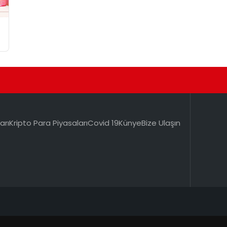
arı
Kripto Para Piyasaları
Covid 19
Künye
Bize Ulaşın