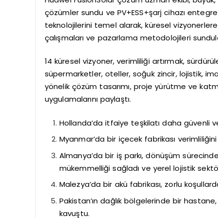
çözümler sundu ve PV+ESS+şarj cihazı entegre 
teknolojilerini temel alarak, küresel vizyonerler
çalışmaları ve pazarlama metodolojileri sundul
14 küresel vizyoner, verimliliği artırmak, sürdü
süpermarketler, oteller, soğuk zincir, lojistik, 
yönelik çözüm tasarımı, proje yürütme ve katma
uygulamalarını paylaştı.
Hollanda’da itfaiye teşkilatı daha güvenli ve
Myanmar’da bir içecek fabrikası verimliliğini
Almanya’da bir iş parkı, dönüşüm sürecinde
mükemmelliği sağladı ve yerel lojistik sekt
Malezya’da bir akü fabrikası, zorlu koşullard
Pakistan’ın dağlık bölgelerinde bir hastane,
kavuştu.