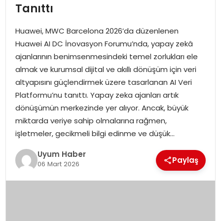
Tanıttı
SAĞLIK
Huawei, MWC Barcelona 2026’da düzenlenen
MAGAZIN
Huawei AI DC İnovasyon Forumu’nda, yapay zekâ
ajanlarının benimsenmesindeki temel zorlukları ele
YAŞAM
almak ve kurumsal dijital ve akıllı dönüşüm için veri
altyapısını güçlendirmek üzere tasarlanan AI Veri
Platformu’nu tanıttı. Yapay zeka ajanları artık
dönüşümün merkezinde yer alıyor. Ancak, büyük
miktarda veriye sahip olmalarına rağmen,
işletmeler, gecikmeli bilgi edinme ve düşük…
Uyum Haber
Paylaş
06 Mart 2026