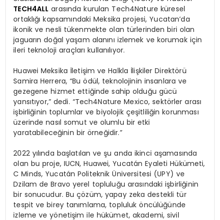
TECH4ALL
arasında kurulan Tech4Nature küresel
ortaklığı kapsamındaki Meksika projesi, Yucatan’da
ikonik ve nesli tükenmekte olan türlerinden biri olan
jaguarın doğal yaşam alanını izlemek ve korumak için
ileri teknoloji araçları kullanılıyor.
Huawei Meksika İletişim ve Halkla İlişkiler Direktörü
Samira Herrera, “Bu ödül, teknolojinin insanlara ve
gezegene hizmet ettiğinde sahip olduğu gücü
yansıtıyor,” dedi. “Tech4Nature Mexico, sektörler arası
işbirliğinin toplumlar ve biyolojik çeşitliliğin korunması
üzerinde nasıl somut ve olumlu bir etki
yaratabileceğinin bir örneğidir.”
2022 yılında başlatılan ve şu anda ikinci aşamasında
olan bu proje, IUCN, Huawei, Yucatán Eyaleti Hükümeti,
C Minds, Yucatán Politeknik Üniversitesi (UPY) ve
Dzilam de Bravo yerel topluluğu arasındaki işbirliğinin
bir sonucudur. Bu çözüm, yapay zeka destekli tür
tespit ve birey tanımlama, topluluk öncülüğünde
izleme ve yönetişim ile hükümet, akademi, sivil