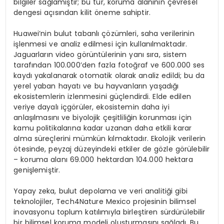
bilgiler sağlamıştır; bu tür, koruma alanının çevresel
dengesi açısından kilit öneme sahiptir.
Huawei’nin bulut tabanlı çözümleri, saha verilerinin
işlenmesi ve analiz edilmesi için kullanılmaktadır.
Jaguarların video görüntülerinin yanı sıra, sistem
tarafından 100.000’den fazla fotoğraf ve 600.000 ses
kaydı yakalanarak otomatik olarak analiz edildi; bu da
yerel yaban hayatı ve bu hayvanların yaşadığı
ekosistemlerin izlenmesini güçlendirdi. Elde edilen
veriye dayalı içgörüler, ekosistemin daha iyi
anlaşılmasını ve biyolojik çeşitliliğin korunması için
kamu politikalarına kadar uzanan daha etkili karar
alma süreçlerini mümkün kılmaktadır. Ekolojik verilerin
ötesinde, peyzaj düzeyindeki etkiler de gözle görülebilir
– koruma alanı 69.000 hektardan 104.000 hektara
genişlemiştir.
Yapay zeka, bulut depolama ve veri analitiği gibi
teknolojiler, Tech4Nature Mexico projesinin bilimsel
inovasyonu toplum katılımıyla birleştiren sürdürülebilir
bir bilimsel koruma modeli oluşturmasını sağladı. Bu