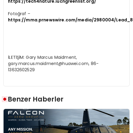
https://tech4nature.iucngreenlist.org/
Fotoğraf –
https://mma.prnewswire.com/media/2980004/Lead_8
İLETİŞİM: Gary Marcus Maidment,
gary.marcus.maidment@huawei.com
, 86-
13632602529
Benzer Haberler