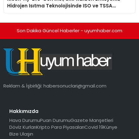
Hidrojen Isıtma Teknolojisinde ISO ve TSSA
Düzenleyici Onaylarını Aldı
Son Dakika Güncel Haberler - uyumhaber.com
Reklam & İşbirliği:
habersonuclari@gmail.com
Hakkımızda
Hava Durumu
Puan Durumu
Gazete Manşetleri
Döviz Kurları
Kripto Para Piyasaları
Covid 19
Künye
Bize Ulaşın