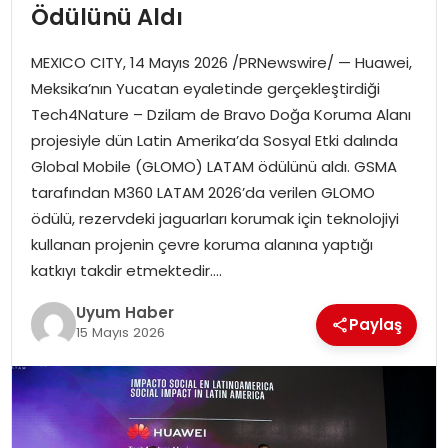
Ödülünü Aldı
SAĞLIK
MEXICO CITY, 14 Mayıs 2026 /PRNewswire/ — Huawei,
MAGAZIN
Meksika’nın Yucatan eyaletinde gerçekleştirdiği
Tech4Nature – Dzilam de Bravo Doğa Koruma Alanı
YAŞAM
projesiyle dün Latin Amerika’da Sosyal Etki dalında
Global Mobile (GLOMO) LATAM ödülünü aldı. GSMA
tarafından M360 LATAM 2026’da verilen GLOMO
ödülü, rezervdeki jaguarları korumak için teknolojiyi
kullanan projenin çevre koruma alanına yaptığı
katkıyı takdir etmektedir….
Uyum Haber
Paylaş
15 Mayıs 2026