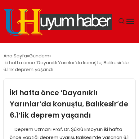
GÜNDEM
Ana Sayfa
Gündem
İki hafta önce ‘Dayanıklı Yarınlar’da konuştu, Balıkesir’de
EKONOMI
6.1’lik deprem yaşandı
SIYASET
İki hafta önce ‘Dayanıklı
DÜNYA
Yarınlar’da konuştu, Balıkesir’de
6.1’lik deprem yaşandı
SPOR
Deprem Uzmanı Prof. Dr. Şükrü Ersoy’un iki hafta
TEKNOLOJI
önce yaptığı deprem uyarısı, Balıkesir’de yaşanan 6.1