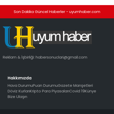
Son Dakika Güncel Haberler - uyumhaber.com
Reklam & İşbirliği:
habersonuclari@gmail.com
Hakkımızda
Hava Durumu
Puan Durumu
Gazete Manşetleri
Döviz Kurları
Kripto Para Piyasaları
Covid 19
Künye
Bize Ulaşın