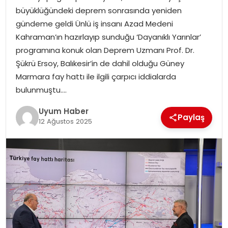
büyüklüğündeki deprem sonrasında yeniden
SAĞLIK
gündeme geldi Ünlü iş insanı Azad Medeni
Kahraman’ın hazırlayıp sunduğu ‘Dayanıklı Yarınlar’
MAGAZIN
programına konuk olan Deprem Uzmanı Prof. Dr.
Şükrü Ersoy, Balıkesir’in de dahil olduğu Güney
YAŞAM
Marmara fay hattı ile ilgili çarpıcı iddialarda
bulunmuştu….
Uyum Haber
Paylaş
12 Ağustos 2025