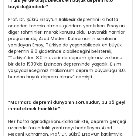
“
Türkiye
’
de oluşabilecek en büyük deprem 8.0
büyüklüğündedir”
Prof. Dr. Şükrü Ersoy’un Balıkesir depremini iki hafta
önceden tahmin etmesi gündem yaratırken, Ersoy’un
diğer tahminleri merak konusu oldu. Dayanıklı Yarınlar
programında, Azad Medeni Kahraman’ın sorularını
yanıtlayan Ersoy, Türkiye’de yaşanabilecek en büyük
depremin 8.0 şiddetinde olabileceğini belirterek,
“Türkiye’den 8.0’in üzerinde deprem çıkmaz ve bunu
bir defa 1939’da Erzincan depreminde yaşadık. Bizim
yaşayabileceğimiz maksimum deprem büyüklüğü 8.0,
bundan büyük deprem olmaz” demişti.
“
Marmara depremi dünyanın sorunudur, bu b
ö
lgeyi
ihmal etmek hainliktir”
Her hafta ağırladığı konuklarla birlikte, deprem gerçeği
üzerinde farkındalık yaratmayı hedefleyen Azad
Medeni Kahraman, Prof. Dr. Şükrü Ersoy’un katılımıyla