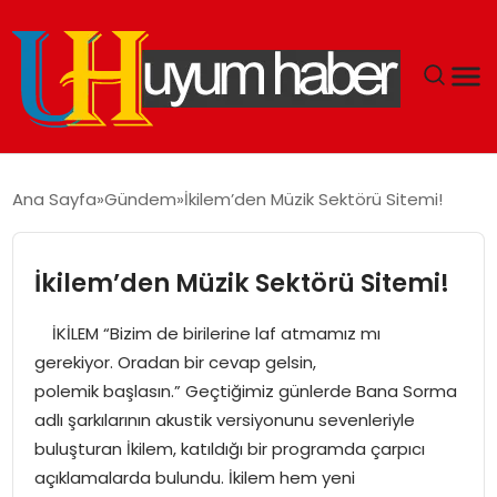
GÜNDEM
Ana Sayfa
Gündem
İkilem’den Müzik Sektörü Sitemi!
EKONOMI
İkilem’den Müzik Sektörü Sitemi!
SIYASET
İKİLEM “Bizim de birilerine laf atmamız mı
DÜNYA
gerekiyor. Oradan bir cevap gelsin,
polemik başlasın.” Geçtiğimiz günlerde Bana Sorma
SPOR
adlı şarkılarının akustik versiyonunu sevenleriyle
buluşturan İkilem, katıldığı bir programda çarpıcı
TEKNOLOJI
açıklamalarda bulundu. İkilem hem yeni