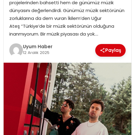
projelerinden bahsetti hem de günümüz müzik
SAĞLIK
dünyasını değerlendirdi. Günümüz müzik sektörünün
zorluklarına da dem vuran İkilem’den Uğur
MAGAZIN
Ateş “Türkiye’de bir müzik sektörünün olduğuna
inanmıyorum. Bir müzik piyasası da yok….
YAŞAM
Uyum Haber
Paylaş
12 Aralık 2025