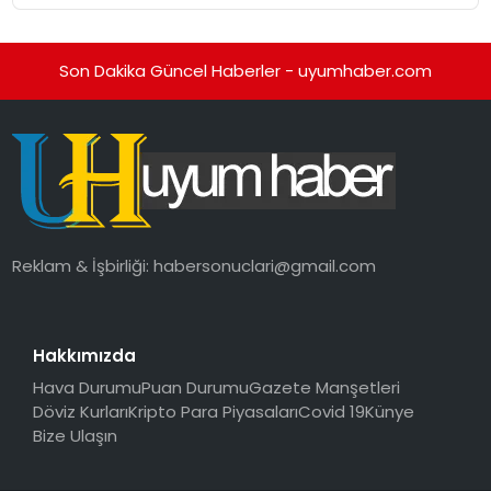
Son Dakika Güncel Haberler - uyumhaber.com
Reklam & İşbirliği:
habersonuclari@gmail.com
Hakkımızda
Hava Durumu
Puan Durumu
Gazete Manşetleri
Döviz Kurları
Kripto Para Piyasaları
Covid 19
Künye
Bize Ulaşın