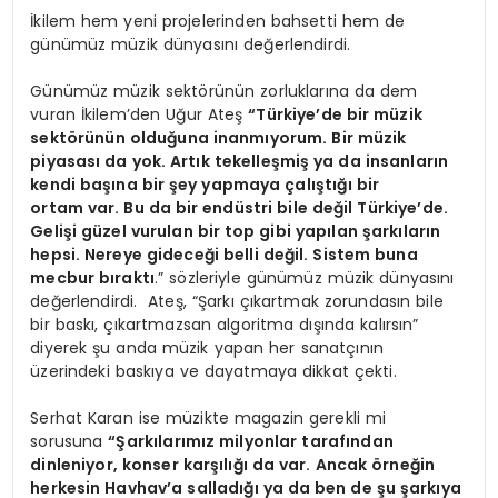
İkilem hem yeni projelerinden bahsetti hem de
günümüz müzik dünyasını değerlendirdi.
Günümüz müzik sektörünün zorluklarına da dem
vuran İkilem’den Uğur Ateş
“Türkiye’de bir müzik
sektörünün olduğuna inanmıyorum. Bir müzik
piyasası da yok. Artık tekelleşmiş ya da insanların
kendi başına bir şey yapmaya çalıştığı bir
ortam var. Bu da bir endüstri bile değil Türkiye’de.
Gelişi güzel vurulan bir top gibi yapılan şarkıların
hepsi. Nereye gideceği belli değil. Sistem buna
mecbur bıraktı
.” sözleriyle günümüz müzik dünyasını
değerlendirdi. Ateş, “Şarkı çıkartmak zorundasın bile
bir baskı, çıkartmazsan algoritma dışında kalırsın”
diyerek şu anda müzik yapan her sanatçının
üzerindeki baskıya ve dayatmaya dikkat çekti.
Serhat Karan ise müzikte magazin gerekli mi
sorusuna
“Şarkılarımız milyonlar tarafından
dinleniyor, konser karşılığı da var. Ancak örneğin
herkesin
Havhav’a salladığı ya da ben de şu şarkıya