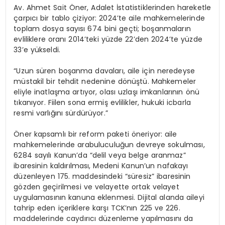
Av. Ahmet Sait Öner, Adalet İstatistiklerinden hareketle
çarpıcı bir tablo çiziyor: 2024’te aile mahkemelerinde
toplam dosya sayısı 674 bini geçti; boşanmaların
evliliklere oranı 2014’teki yüzde 22’den 2024’te yüzde
33’e yükseldi.
“Uzun süren boşanma davaları, aile için neredeyse
müstakil bir tehdit nedenine dönüştü. Mahkemeler
eliyle inatlaşma artıyor, olası uzlaşı imkanlarının önü
tıkanıyor. Fiilen sona ermiş evlilikler, hukuki icbarla
resmi varlığını sürdürüyor.”
Öner kapsamlı bir reform paketi öneriyor: aile
mahkemelerinde arabuluculuğun devreye sokulması,
6284 sayılı Kanun’da “delil veya belge aranmaz”
ibaresinin kaldırılması, Medeni Kanun’un nafakayı
düzenleyen 175. maddesindeki “süresiz” ibaresinin
gözden geçirilmesi ve velayette ortak velayet
uygulamasının kanuna eklenmesi. Dijital alanda aileyi
tahrip eden içeriklere karşı TCK’nın 225 ve 226.
maddelerinde caydırıcı düzenleme yapılmasını da