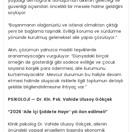
yaşadığı demografik dönüşümün ülkenin geleceği ve
güvenliği açısından öncelikli bir mesele haline geldiğini
söylüyor:
“Boşanmanın olağanüstü ve istisnai olmaktan çıktığı
yeni bir bağlama taşındık. Evliliği koruma ve sürdürme
yönünde kurulmuş geleneksel aile yapısı çözülüyor.”
Akın, çözümün yalnızca maddi teşviklerde
aranamayacağını vurguluyor: “Dünyadaki birçok
örneğin de gösterdiği gibi sadece evliliğe ve çocuk
sayısına karşılık para ödenmesi, aile kurumunu
kurtarmayacaktır. Mevcut durumun bu haliyle devam
etmesi halinde oluşacak risklerle ilgili toplumun detaylı
şekilde bilgilendirilmesine ihtiyaç var.”
PSİKOLOJİ — Dr. Kln. Psk. Vahide Ulusoy Gökçek
“2026 ‘Aile İçi Şiddete Hayır’ yılı ilan edilmeli”
Klinik psikolog Dr. Vahide Ulusoy Gökçek, ailenin
önündeki yapısal engellerin başında ekonomik