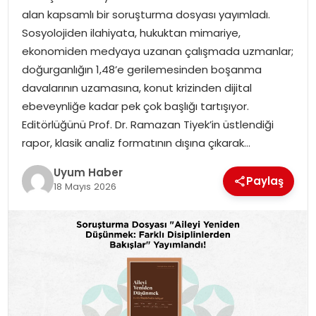
alan kapsamlı bir soruşturma dosyası yayımladı.
SAĞLIK
Sosyolojiden ilahiyata, hukuktan mimariye,
ekonomiden medyaya uzanan çalışmada uzmanlar;
MAGAZIN
doğurganlığın 1,48’e gerilemesinden boşanma
davalarının uzamasına, konut krizinden dijital
YAŞAM
ebeveynliğe kadar pek çok başlığı tartışıyor.
Editörlüğünü Prof. Dr. Ramazan Tiyek’in üstlendiği
rapor, klasik analiz formatının dışına çıkarak…
Uyum Haber
Paylaş
18 Mayıs 2026