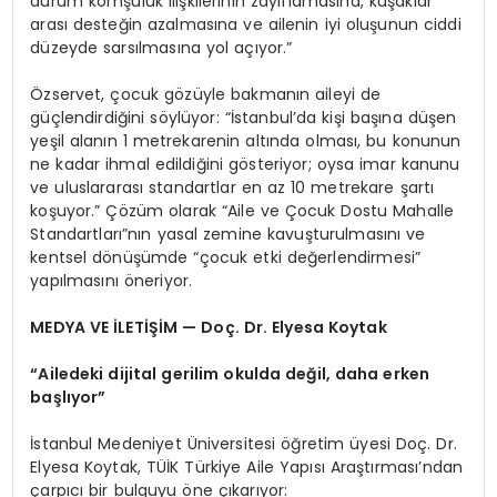
durum komşuluk ilişkilerinin zayıflamasına, kuşaklar
arası desteğin azalmasına ve ailenin iyi oluşunun ciddi
düzeyde sarsılmasına yol açıyor.”
Özservet, çocuk gözüyle bakmanın aileyi de
güçlendirdiğini söylüyor: “İstanbul’da kişi başına düşen
yeşil alanın 1 metrekarenin altında olması, bu konunun
ne kadar ihmal edildiğini gösteriyor; oysa imar kanunu
ve uluslararası standartlar en az 10 metrekare şartı
koşuyor.” Çözüm olarak “Aile ve Çocuk Dostu Mahalle
Standartları”nın yasal zemine kavuşturulmasını ve
kentsel dönüşümde “çocuk etki değerlendirmesi”
yapılmasını öneriyor.
MEDYA VE İLETİŞİM — Doç. Dr. Elyesa Koytak
“Ailedeki dijital gerilim okulda değil, daha erken
başlıyor”
İstanbul Medeniyet Üniversitesi öğretim üyesi Doç. Dr.
Elyesa Koytak, TÜİK Türkiye Aile Yapısı Araştırması’ndan
çarpıcı bir bulguyu öne çıkarıyor: