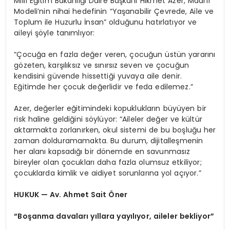
Millî Eğitim Bakanlığı Daire Başkanı Hikmet Azer, Maarif
Modeli’nin nihai hedefinin “Yaşanabilir Çevrede, Aile ve
Toplum ile Huzurlu İnsan” olduğunu hatırlatıyor ve
aileyi şöyle tanımlıyor:
“Çocuğa en fazla değer veren, çocuğun üstün yararını
gözeten, karşılıksız ve sınırsız seven ve çocuğun
kendisini güvende hissettiği yuvaya aile denir.
Eğitimde her çocuk değerlidir ve feda edilemez.”
Azer, değerler eğitimindeki kopuklukların büyüyen bir
risk haline geldiğini söylüyor: “Aileler değer ve kültür
aktarmakta zorlanırken, okul sistemi de bu boşluğu her
zaman dolduramamakta. Bu durum, dijitalleşmenin
her alanı kapsadığı bir dönemde en savunmasız
bireyler olan çocukları daha fazla olumsuz etkiliyor;
çocuklarda kimlik ve aidiyet sorunlarına yol açıyor.”
HUKUK — Av. Ahmet Sait Öner
“Boşanma davaları yıllara yayılıyor, aileler bekliyor”