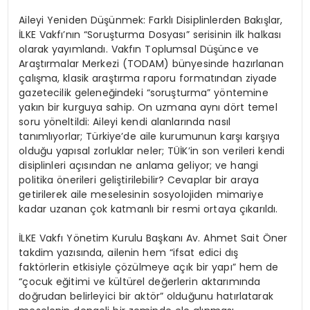
Aileyi Yeniden Düşünmek: Farklı Disiplinlerden Bakışlar,
İLKE Vakfı’nın “Soruşturma Dosyası” serisinin ilk halkası
olarak yayımlandı. Vakfın Toplumsal Düşünce ve
Araştırmalar Merkezi (TODAM) bünyesinde hazırlanan
çalışma, klasik araştırma raporu formatından ziyade
gazetecilik geleneğindeki “soruşturma” yöntemine
yakın bir kurguya sahip. On uzmana aynı dört temel
soru yöneltildi: Aileyi kendi alanlarında nasıl
tanımlıyorlar; Türkiye’de aile kurumunun karşı karşıya
olduğu yapısal zorluklar neler; TÜİK’in son verileri kendi
disiplinleri açısından ne anlama geliyor; ve hangi
politika önerileri geliştirilebilir? Cevaplar bir araya
getirilerek aile meselesinin sosyolojiden mimariye
kadar uzanan çok katmanlı bir resmi ortaya çıkarıldı.
İLKE Vakfı Yönetim Kurulu Başkanı Av. Ahmet Sait Öner
takdim yazısında, ailenin hem “ifsat edici dış
faktörlerin etkisiyle çözülmeye açık bir yapı” hem de
“çocuk eğitimi ve kültürel değerlerin aktarımında
doğrudan belirleyici bir aktör” olduğunu hatırlatarak