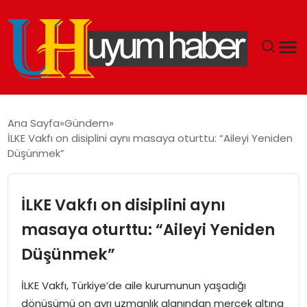
GÜNDEM
Ana Sayfa
Gündem
İLKE Vakfı on disiplini aynı masaya oturttu: “Aileyi Yeniden
EKONOMI
Düşünmek”
SIYASET
İLKE Vakfı on disiplini aynı
DÜNYA
masaya oturttu: “Aileyi Yeniden
Düşünmek”
SPOR
İLKE Vakfı, Türkiye’de aile kurumunun yaşadığı
TEKNOLOJI
dönüşümü on ayrı uzmanlık alanından mercek altına