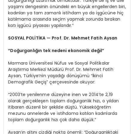
doğurganlığı azaltmak olmaktadır. Türkiye’de iş ve aile
yaşamı dengesinin önündeki en büyük engellerden biri,
kadınları ya tam zamanlı istihdam ya da işgücüne hiç
katılmama arasında seçim yapmak zorunda bırakan
katı işgücü piyasası yapılarıdır.”
SOSYAL POLİTİKA — Prof. Dr. Mehmet Fatih Aysan
“Doğurganlığın tek nedeni ekonomik değil”
Marmara Üniversitesi Nüfus ve Sosyal Politikalar
Araştırma Merkezi Müdürü Prof. Dr. Mehmet Fatih
Aysan, Türkiye’nin yaşadığı dönüşümü “İkinci
Demografik Geçiş” çerçevesinde okuyor:
“2003’te yenilenme düzeyine inen ve 2014’te 2,19
olarak gerçekleşen toplam doğurganlık hızı, o yıldan
itibaren düzenli bir şekilde düştü. Yükseköğretim
mezunu annelerde ve istihdama katılan kadınlarda
toplam doğurganlık hızı çok daha düşük.”
Aysan’ın altını çizdiği nokta önemli: “Doğurganlıktaki