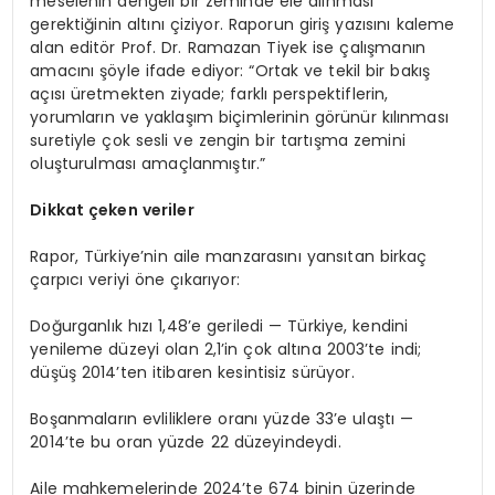
meselenin dengeli bir zeminde ele alınması
gerektiğinin altını çiziyor. Raporun giriş yazısını kaleme
alan editör Prof. Dr. Ramazan Tiyek ise çalışmanın
amacını şöyle ifade ediyor: “Ortak ve tekil bir bakış
açısı üretmekten ziyade; farklı perspektiflerin,
yorumların ve yaklaşım biçimlerinin görünür kılınması
suretiyle çok sesli ve zengin bir tartışma zemini
oluşturulması amaçlanmıştır.”
Dikkat çeken veriler
Rapor, Türkiye’nin aile manzarasını yansıtan birkaç
çarpıcı veriyi öne çıkarıyor:
Doğurganlık hızı 1,48’e geriledi — Türkiye, kendini
yenileme düzeyi olan 2,1’in çok altına 2003’te indi;
düşüş 2014’ten itibaren kesintisiz sürüyor.
Boşanmaların evliliklere oranı yüzde 33’e ulaştı —
2014’te bu oran yüzde 22 düzeyindeydi.
Aile mahkemelerinde 2024’te 674 binin üzerinde