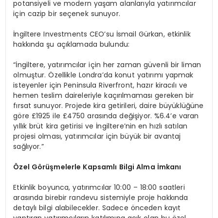
potansiyeli ve modern yaşam alanlarıyla yatırımcılar
için cazip bir seçenek sunuyor.
İngiltere Investments CEO’su İsmail Gürkan, etkinlik
hakkında şu açıklamada bulundu:
“İngiltere, yatırımcılar için her zaman güvenli bir liman
olmuştur. Özellikle Londra’da konut yatırımı yapmak
isteyenler için Peninsula Riverfront, hazır kiracılı ve
hemen teslim daireleriyle kaçırılmaması gereken bir
fırsat sunuyor. Projede kira getirileri, daire büyüklüğüne
göre £1925 ile £4750 arasında değişiyor. %6.4’e varan
yıllık brüt kira getirisi ve İngiltere’nin en hızlı satılan
projesi olması, yatırımcılar için büyük bir avantaj
sağlıyor.”
Özel G
ö
rüşmelerle Kapsamlı Bilgi Alma İmkanı
Etkinlik boyunca, yatırımcılar 10:00 – 18:00 saatleri
arasında birebir randevu sistemiyle proje hakkında
detaylı bilgi alabilecekler. Sadece önceden kayıt
yaptıran yatırımcıların katılımına açık olan bu özel