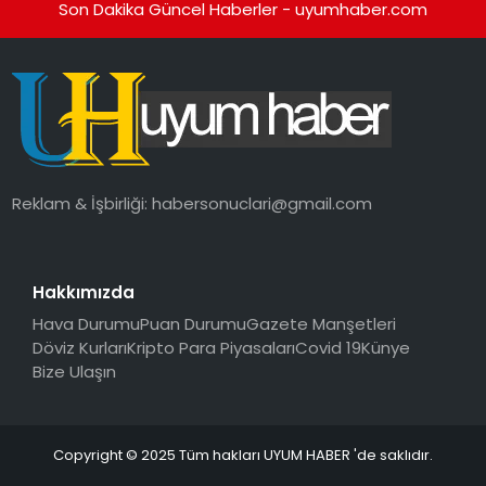
Son Dakika Güncel Haberler - uyumhaber.com
Reklam & İşbirliği:
habersonuclari@gmail.com
Hakkımızda
Hava Durumu
Puan Durumu
Gazete Manşetleri
Döviz Kurları
Kripto Para Piyasaları
Covid 19
Künye
Bize Ulaşın
Copyright © 2025 Tüm hakları UYUM HABER 'de saklıdır.