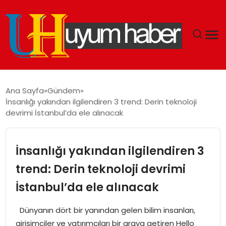
GÜNDEM
Ana Sayfa
Gündem
İnsanlığı yakından ilgilendiren 3 trend: Derin teknoloji
EKONOMI
devrimi İstanbul’da ele alınacak
SIYASET
İnsanlığı yakından ilgilendiren 3
DÜNYA
trend: Derin teknoloji devrimi
İstanbul’da ele alınacak
SPOR
Dünyanın dört bir yanından gelen bilim insanları,
TEKNOLOJI
girişimciler ve yatırımcıları bir araya getiren Hello