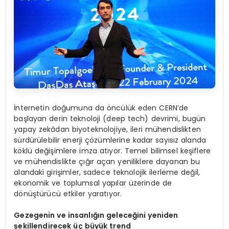
İnternetin doğumuna da öncülük eden CERN’de
başlayan derin teknoloji (deep tech) devrimi, bugün
yapay zekâdan biyoteknolojiye, ileri mühendislikten
sürdürülebilir enerji çözümlerine kadar sayısız alanda
köklü değişimlere imza atıyor. Temel bilimsel keşiflere
ve mühendislikte çığır açan yeniliklere dayanan bu
alandaki girişimler, sadece teknolojik ilerleme değil,
ekonomik ve toplumsal yapılar üzerinde de
dönüştürücü etkiler yaratıyor.
G
ezegen
in ve insanlığın geleceğini yeniden
şeki
llend
irecek üç büyük trend