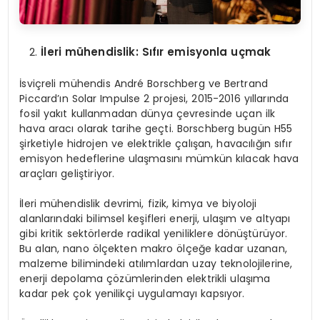
İleri mühendislik: Sıfır emisyonla uçmak
İsviçreli mühendis André Borschberg ve Bertrand
Piccard’ın Solar Impulse 2 projesi, 2015-2016 yıllarında
fosil yakıt kullanmadan dünya çevresinde uçan ilk
hava aracı olarak tarihe geçti. Borschberg bugün H55
şirketiyle hidrojen ve elektrikle çalışan, havacılığın sıfır
emisyon hedeflerine ulaşmasını mümkün kılacak hava
araçları geliştiriyor.
İleri mühendislik devrimi, fizik, kimya ve biyoloji
alanlarındaki bilimsel keşifleri enerji, ulaşım ve altyapı
gibi kritik sektörlerde radikal yeniliklere dönüştürüyor.
Bu alan, nano ölçekten makro ölçeğe kadar uzanan,
malzeme bilimindeki atılımlardan uzay teknolojilerine,
enerji depolama çözümlerinden elektrikli ulaşıma
kadar pek çok yenilikçi uygulamayı kapsıyor.