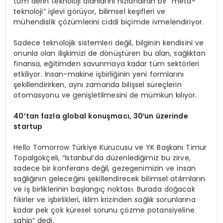
tüm derin teknoloji alanlarını hızlandıran bir “meta-
teknoloji” işlevi görüyor, bilimsel keşifleri ve
mühendislik çözümlerini ciddi biçimde ivmelendiriyor.
Sadece teknolojik sistemleri değil, bilginin kendisini ve
onunla olan ilişkimizi de dönüştüren bu alan, sağlıktan
finansa, eğitimden savunmaya kadar tüm sektörleri
etkiliyor. İnsan-makine işbirliğinin yeni formlarını
şekillendirirken, aynı zamanda bilişsel süreçlerin
otomasyonu ve genişletilmesini de mümkün kılıyor.
40’tan fazla global konuşmacı
, 30′
un üzerinde
startup
Hello Tomorrow Türkiye Kurucusu ve YK Başkanı Timur
Topalgökçeli, “İstanbul’da düzenlediğimiz bu zirve,
sadece bir konferans değil, gezegenimizin ve insan
sağlığının geleceğini şekillendirecek bilimsel atılımların
ve iş birliklerinin başlangıç noktası. Burada doğacak
fikirler ve işbirlikleri, iklim krizinden sağlık sorunlarına
kadar pek çok küresel sorunu çözme potansiyeline
sahip” dedi.