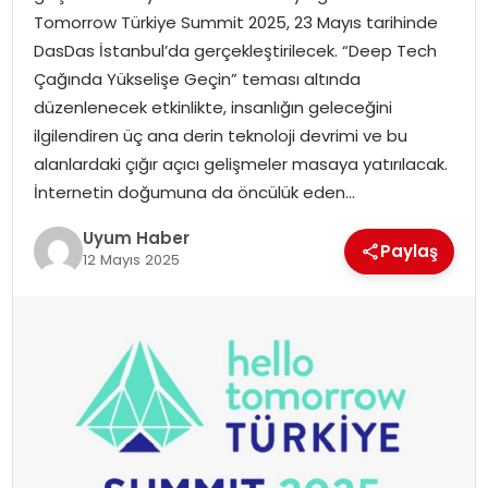
Tomorrow Türkiye Summit 2025, 23 Mayıs tarihinde
SAĞLIK
DasDas İstanbul’da gerçekleştirilecek. “Deep Tech
Çağında Yükselişe Geçin” teması altında
MAGAZIN
düzenlenecek etkinlikte, insanlığın geleceğini
ilgilendiren üç ana derin teknoloji devrimi ve bu
YAŞAM
alanlardaki çığır açıcı gelişmeler masaya yatırılacak.
İnternetin doğumuna da öncülük eden…
Uyum Haber
Paylaş
12 Mayıs 2025