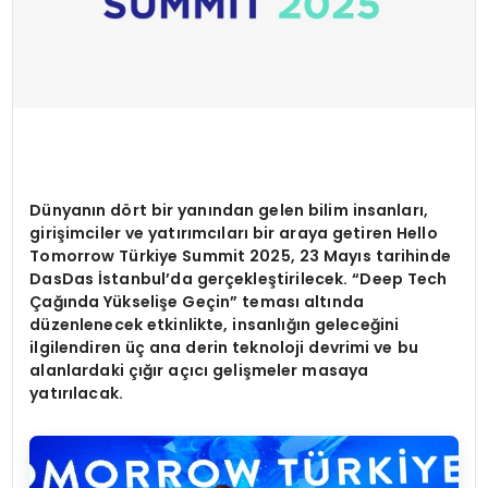
Dünyanı
n d
ö
rt bir yanından gelen bilim insanları,
girişimciler ve yatırımcıları bir araya getiren Hello
Tomorrow Türkiye Summit 2025, 23 Mayıs tarihinde
DasDas İstanbul’da gerçekleştirilecek. “Deep Tech
Çağında Yükseliş
e Ge
ç
in” temas
ı altında
düzenlenecek etkinlikte, insanlığın geleceğini
ilgilendiren üç ana derin teknoloji devrimi ve bu
alanlardaki çığır açıcı
geli
şmeler masaya
yatırılacak.