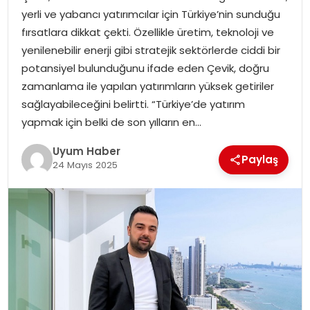
yerli ve yabancı yatırımcılar için Türkiye’nin sunduğu
SAĞLIK
fırsatlara dikkat çekti. Özellikle üretim, teknoloji ve
yenilenebilir enerji gibi stratejik sektörlerde ciddi bir
MAGAZIN
potansiyel bulunduğunu ifade eden Çevik, doğru
zamanlama ile yapılan yatırımların yüksek getiriler
YAŞAM
sağlayabileceğini belirtti. “Türkiye’de yatırım
yapmak için belki de son yılların en…
Uyum Haber
Paylaş
24 Mayıs 2025