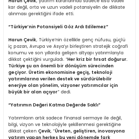
Harun Çevik
, yatırım kararlarında sadece kısa vadeli
kar değil, orta ve uzun vadeli potansiyelin de dikkate
alınması gerektiğini ifade etti.
“Türkiye’nin Potansiyeli Göz Ardı Edilemez”
Harun Çevik
, Türkiye’nin özellikle genç nüfusu, güçlü
iç pazarı, Avrupa ve Asya’yı birleştiren stratejik coğrafi
konumu ve son yıllarda gelişen altyapı yatırımlarıyla
dikkat çektiğini vurguladı. “
Her kriz bir fırsat doğurur.
Türkiye şu an önemli bir dönüşüm sürecinden
geçiyor. Üretim ekonomisine geçiş, teknoloji
yatırımlarına verilen destek ve sürdürülebilir
enerjiye olan yönelim, vizyoner yatırımcılar için
büyük bir alan açıyor
” dedi.
“Yatırımın Değeri Katma Değerde Saklı”
Yatırımların artık sadece finansal sermaye ile değil,
bilgi, vizyon ve teknolojiyle şekillenmesi gerektiğine
dikkat çeken
Çevik
, “
Üreten, geliştiren, inovasyona
yatırım yapan herkes bu yeni dönemde fark