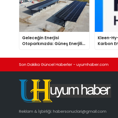
Geleceğin Enerjisi
Kleen-Hy-
Otoparkınızda: Güneş Enerjili
Karbon Em
Carport (Solar Otopark)
Isıtma Te
Nedir?
TSSA Düze
Aldı
Son Dakika Güncel Haberler - uyumhaber.com
Reklam & İşbirliği:
habersonuclari@gmail.com