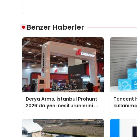
Benzer Haberler
Derya Arms, İstanbul Prohunt
Tencent 
2026’da yeni nesil ürünlerini ve
kullanım
global marka vizyonunu
sergiledi