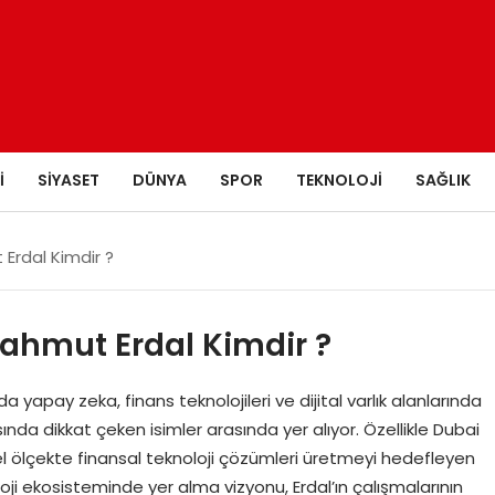
I
SIYASET
DÜNYA
SPOR
TEKNOLOJI
SAĞLIK
 Erdal Kimdir ?
 Mahmut Erdal Kimdir ?
a yapay zeka, finans teknolojileri ve dijital varlık alanlarında
asında dikkat çeken isimler arasında yer alıyor. Özellikle Dubai
sel ölçekte finansal teknoloji çözümleri üretmeyi hedefleyen
loji ekosisteminde yer alma vizyonu, Erdal’ın çalışmalarının