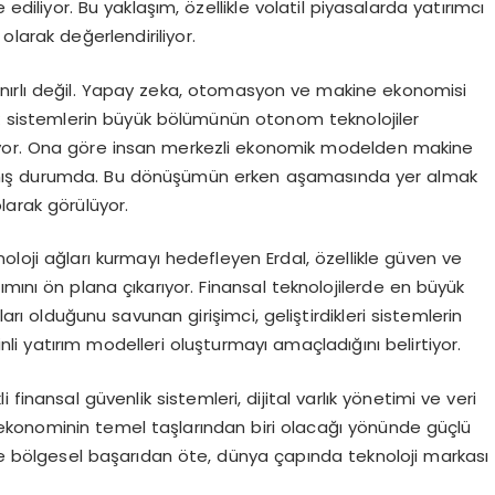
 ediliyor. Bu yaklaşım, özellikle volatil piyasalarda yatırımcı
olarak değerlendiriliyor.
le sınırlı değil. Yapay zeka, otomasyon ve makine ekonomisi
k sistemlerin büyük bölümünün otonom teknolojiler
iyor. Ona göre insan merkezli ekonomik modelden makine
amış durumda. Bu dönüşümün erken aşamasında yer almak
olarak görülüyor.
eknoloji ağları kurmayı hedefleyen Erdal, özellikle güven ve
aşımını ön plana çıkarıyor. Finansal teknolojilerde en büyük
ları olduğunu savunan girişimci, geliştirdikleri sistemlerin
inli yatırım modelleri oluşturmayı amaçladığını belirtiyor.
finansal güvenlik sistemleri, dijital varlık yönetimi ve veri
l ekonominin temel taşlarından biri olacağı yönünde güçlü
ise bölgesel başarıdan öte, dünya çapında teknoloji markası