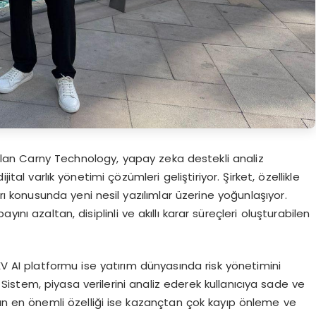
r alan Carny Technology, yapay zeka destekli analiz
ital varlık yönetimi çözümleri geliştiriyor. Şirket, özellikle
ları konusunda yeni nesil yazılımlar üzerine yoğunlaşıyor.
ını azaltan, disiplinli ve akıllı karar süreçleri oluşturabilen
TEV AI platformu ise yatırım dünyasında risk yönetimini
istem, piyasa verilerini analiz ederek kullanıcıya sade ve
mun en önemli özelliği ise kazançtan çok kayıp önleme ve