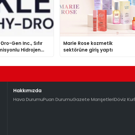
Dro-Gen Inc., Sıfır
Marie Rose kozmetik
isyonlu Hidrojen
sektörüne giriş yaptı
knolojisinde ISO ve
nleyici Onaylarını
Hakkımızda
Hava Durumu
Puan Durumu
Gazete Manşetleri
Döviz Kurl