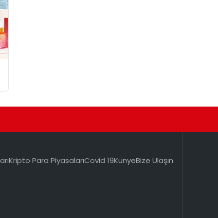
arı
Kripto Para Piyasaları
Covid 19
Künye
Bize Ulaşın