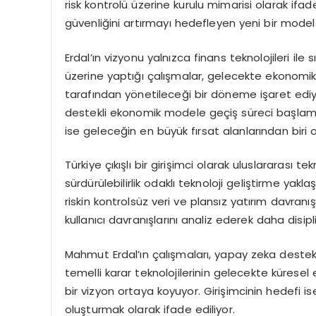
risk kontrolü üzerine kurulu mimarisi olarak ifade
güvenliğini artırmayı hedefleyen yeni bir model 
Erdal’ın vizyonu yalnızca finans teknolojileri i
üzerine yaptığı çalışmalar, gelecekte ekonomi
tarafından yönetileceği bir döneme işaret ed
destekli ekonomik modele geçiş süreci başl
ise geleceğin en büyük fırsat alanlarından biri 
Türkiye çıkışlı bir girişimci olarak uluslararası t
sürdürülebilirlik odaklı teknoloji geliştirme yakl
riskin kontrolsüz veri ve plansız yatırım davranış
kullanıcı davranışlarını analiz ederek daha disipl
Mahmut Erdal’ın çalışmaları, yapay zeka destekli 
temelli karar teknolojilerinin gelecekte kürese
bir vizyon ortaya koyuyor. Girişimcinin hedefi 
oluşturmak olarak ifade ediliyor.