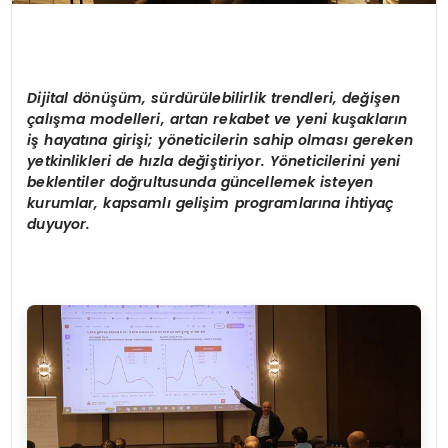
Dijital d
ö
nüşüm, sürdürülebilirlik trendleri, değişen
çalışma modelleri, artan rekabet ve yeni kuşakların
iş hayatına girişi; y
ö
neticilerin sahip olması gereken
yetkinlikleri de hızla değiştiriyor. Y
ö
neticilerini yeni
beklentiler doğrultusunda güncellemek isteyen
kurumlar, kapsamlı
geli
şim programlarına ihtiyaç
duyuyor.