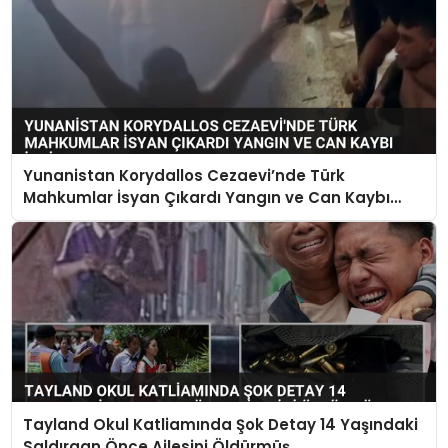
Yunanistan Korydallos Cezaevi’nde Türk
Mahkumlar İsyan Çıkardı Yangın ve Can Kaybı
İddiaları Var
Tayland Okul Katliamında Şok Detay 14 Yaşındaki
Saldırgan Önce Ailesini Öldürmüş