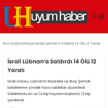
GÜNDEM
Ana Sayfa
Dünya
İsrail Lübnan’a Saldırdı 14 Ölü 12 Yaralı
EKONOMI
İsrail Lübnan’a Saldırdı 14 Ölü 12
SIYASET
Yaralı
DÜNYA
İsrail ordusu, Lübnan’ın Maareke ve Burç Şemali
beldelerine yönelik hava saldırıları düzenledi.
SPOR
Saldırılarda en az 14 kişi hayatını kaybetti, 12 kişi
yaralandı.
TEKNOLOJI