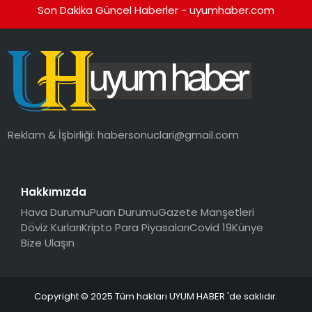
Son Dakika Güncel Haberler - uyumhaber.com
Reklam & İşbirliği:
habersonuclari@gmail.com
Hakkımızda
Hava Durumu
Puan Durumu
Gazete Manşetleri
Döviz Kurları
Kripto Para Piyasaları
Covid 19
Künye
Bize Ulaşın
Copyright © 2025 Tüm hakları UYUM HABER 'de saklıdır.