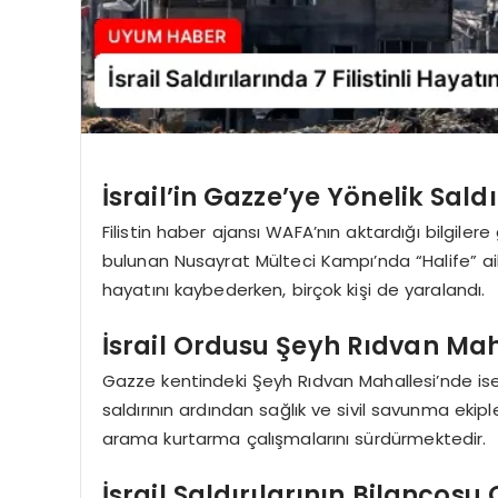
İsrail’in Gazze’ye Yönelik Sald
Filistin haber ajansı WAFA’nın aktardığı bilgiler
bulunan Nusayrat Mülteci Kampı’nda “Halife” ailes
hayatını kaybederken, birçok kişi de yaralandı.
İsrail Ordusu Şeyh Rıdvan Mah
Gazze kentindeki Şeyh Rıdvan Mahallesi’nde ise İs
saldırının ardından sağlık ve sivil savunma ekipler
arama kurtarma çalışmalarını sürdürmektedir.
İsrail Saldırılarının Bilançosu