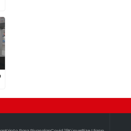
ı
arı
Kripto Para Piyasaları
Covid 19
Künye
Bize Ulaşın