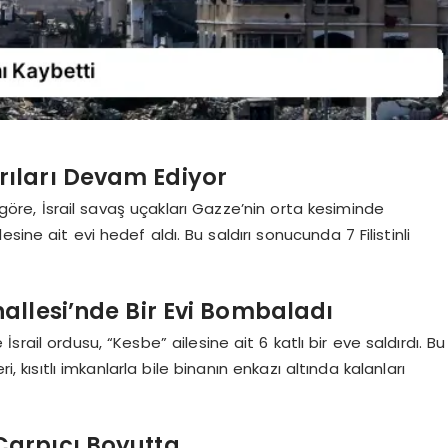
ırıları Devam Ediyor
e göre, İsrail savaş uçakları Gazze’nin orta kesiminde
ine ait evi hedef aldı. Bu saldırı sonucunda 7 Filistinli
allesi’nde Bir Evi Bombaladı
rail ordusu, “Kesbe” ailesine ait 6 katlı bir eve saldırdı. Bu
i, kısıtlı imkanlarla bile binanın enkazı altında kalanları
 Çarpıcı Boyutta