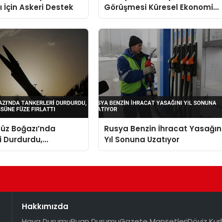
ı İçin Askeri Destek
Görüşmesi Küresel Ekonomi
Endişeleri Ele Alındı
müz Boğazı’nda
Rusya Benzin İhracat Yasağın
i Durdurdu,
Yıl Sonuna Uzatıyor
ki ABD Üssüne Füze
Hakkımızda
Hava Durumu
Puan Durumu
Gazete Manşetleri
Döviz Kurl