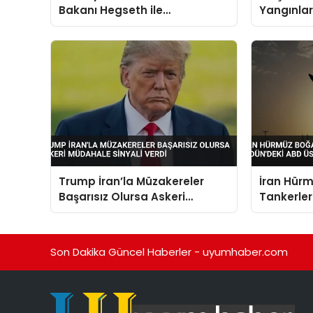
Bakanı Hegseth ile
Yangınlar
Washingtonda Görüştü
Trump İran’la Müzakereler
İran Hür
Başarısız Olursa Askeri
Tankerler
Müdahale Sinyali Verdi
Ürdün’de
Fırlattı
Son Dakika Güncel Haberler - uyumhaber.com