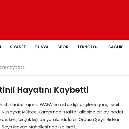
I
SIYASET
DÜNYA
SPOR
TEKNOLOJI
SAĞLIK
atını Kaybetti
istinli Hayatını Kaybetti
ilistin haber ajansı WAFA’nın aktardığı bilgilere göre, İsrail
Nusayrat Mülteci Kampı’nda “Halife” ailesine ait evi hedef
ybederken, birçok kişi de yaralandı. İsrail Ordusu Şeyh Rıdvan
 Şeyh Rıdvan Mahallesi’nde ise İsrail…