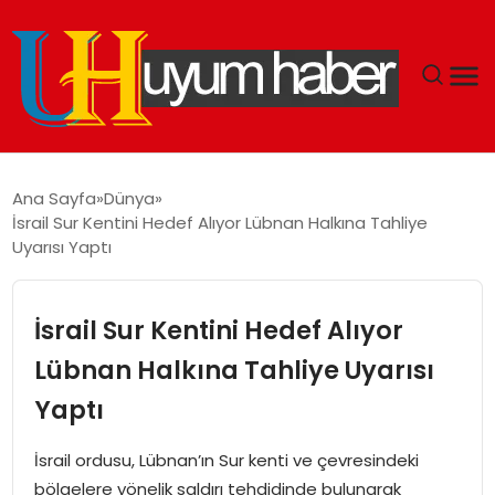
GÜNDEM
Ana Sayfa
Dünya
İsrail Sur Kentini Hedef Alıyor Lübnan Halkına Tahliye
EKONOMI
Uyarısı Yaptı
SIYASET
İsrail Sur Kentini Hedef Alıyor
DÜNYA
Lübnan Halkına Tahliye Uyarısı
Yaptı
SPOR
İsrail ordusu, Lübnan’ın Sur kenti ve çevresindeki
TEKNOLOJI
bölgelere yönelik saldırı tehdidinde bulunarak