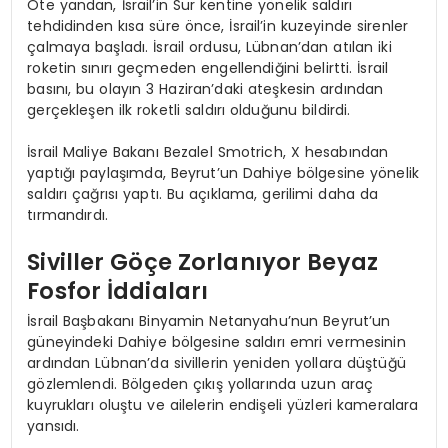
Öte yandan, İsrail’in Sur kentine yönelik saldırı
tehdidinden kısa süre önce, İsrail’in kuzeyinde sirenler
çalmaya başladı. İsrail ordusu, Lübnan’dan atılan iki
roketin sınırı geçmeden engellendiğini belirtti. İsrail
basını, bu olayın 3 Haziran’daki ateşkesin ardından
gerçekleşen ilk roketli saldırı olduğunu bildirdi.
İsrail Maliye Bakanı Bezalel Smotrich, X hesabından
yaptığı paylaşımda, Beyrut’un Dahiye bölgesine yönelik
saldırı çağrısı yaptı. Bu açıklama, gerilimi daha da
tırmandırdı.
Siviller Göçe Zorlanıyor Beyaz
Fosfor İddiaları
İsrail Başbakanı Binyamin Netanyahu’nun Beyrut’un
güneyindeki Dahiye bölgesine saldırı emri vermesinin
ardından Lübnan’da sivillerin yeniden yollara düştüğü
gözlemlendi. Bölgeden çıkış yollarında uzun araç
kuyrukları oluştu ve ailelerin endişeli yüzleri kameralara
yansıdı.