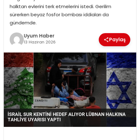
halktan evlerini terk etmelerini istedi. Gerilim
SAĞLIK
sürerken beyaz fosfor bombası iddiaları da
gündemde.
MAGAZIN
Uyum Haber
Paylaş
YAŞAM
13 Haziran 2026