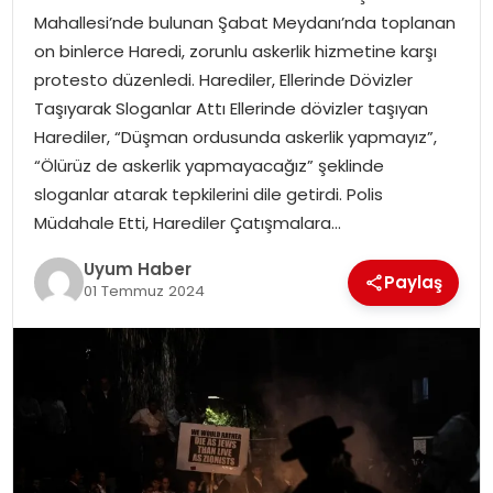
Mahallesi’nde bulunan Şabat Meydanı’nda toplanan
SAĞLIK
on binlerce Haredi, zorunlu askerlik hizmetine karşı
protesto düzenledi. Harediler, Ellerinde Dövizler
MAGAZIN
Taşıyarak Sloganlar Attı Ellerinde dövizler taşıyan
Harediler, “Düşman ordusunda askerlik yapmayız”,
YAŞAM
“Ölürüz de askerlik yapmayacağız” şeklinde
sloganlar atarak tepkilerini dile getirdi. Polis
Müdahale Etti, Harediler Çatışmalara…
Uyum Haber
Paylaş
01 Temmuz 2024