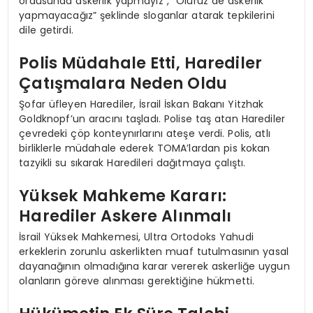
ordusunda askerlik yapmayız”, “Ölürüz de askerlik
yapmayacağız” şeklinde sloganlar atarak tepkilerini
dile getirdi.
Polis Müdahale Etti, Harediler
Çatışmalara Neden Oldu
Şofar üfleyen Harediler, İsrail İskan Bakanı Yitzhak
Goldknopf’un aracını taşladı. Polise taş atan Harediler
çevredeki çöp konteynırlarını ateşe verdi. Polis, atlı
birliklerle müdahale ederek TOMA’lardan pis kokan
tazyikli su sıkarak Haredileri dağıtmaya çalıştı.
Yüksek Mahkeme Kararı:
Harediler Askere Alınmalı
İsrail Yüksek Mahkemesi, Ultra Ortodoks Yahudi
erkeklerin zorunlu askerlikten muaf tutulmasının yasal
dayanağının olmadığına karar vererek askerliğe uygun
olanların göreve alınması gerektiğine hükmetti.