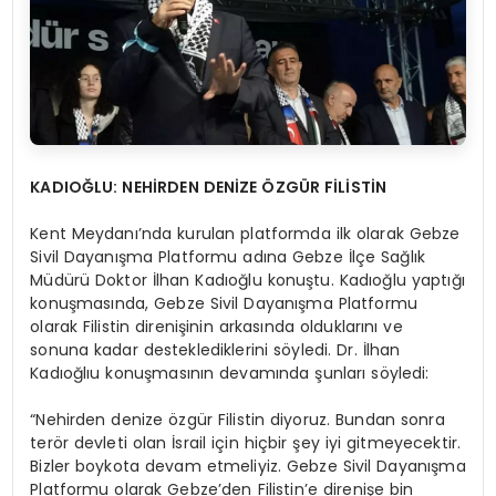
KADIOĞ
LU: NEHİ
RDEN DENİ
ZE ÖZG
ÜR FİLİ
STİN
Kent Meydanı’nda kurulan platformda ilk olarak Gebze
Sivil Dayanışma Platformu adına Gebze İlçe Sağlık
Müdürü Doktor İlhan Kadıoğlu konuştu. Kadıoğlu yaptığı
konuşmasında, Gebze Sivil Dayanışma Platformu
olarak Filistin direnişinin arkasında olduklarını ve
sonuna kadar desteklediklerini söyledi. Dr. İlhan
Kadıoğlıu konuşmasının devamında şunları söyledi:
“Nehirden denize özgür Filistin diyoruz. Bundan sonra
terör devleti olan İsrail için hiçbir şey iyi gitmeyecektir.
Bizler boykota devam etmeliyiz. Gebze Sivil Dayanışma
Platformu olarak Gebze’den Filistin’e direnişe bin