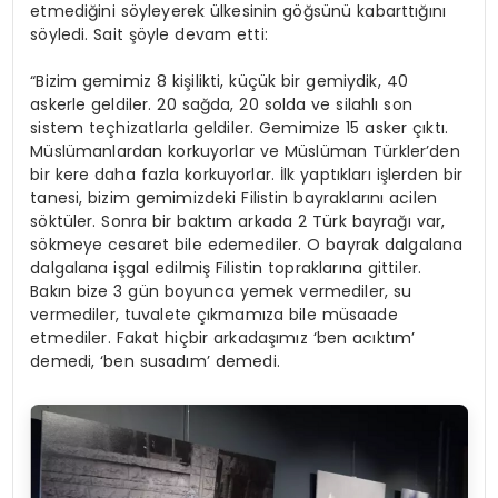
etmediğini söyleyerek ülkesinin göğsünü kabarttığını
söyledi. Sait şöyle devam etti:
“Bizim gemimiz 8 kişilikti, küçük bir gemiydik, 40
askerle geldiler. 20 sağda, 20 solda ve silahlı son
sistem teçhizatlarla geldiler. Gemimize 15 asker çıktı.
Müslümanlardan korkuyorlar ve Müslüman Türkler’den
bir kere daha fazla korkuyorlar. İlk yaptıkları işlerden bir
tanesi, bizim gemimizdeki Filistin bayraklarını acilen
söktüler. Sonra bir baktım arkada 2 Türk bayrağı var,
sökmeye cesaret bile edemediler. O bayrak dalgalana
dalgalana işgal edilmiş Filistin topraklarına gittiler.
Bakın bize 3 gün boyunca yemek vermediler, su
vermediler, tuvalete çıkmamıza bile müsaade
etmediler. Fakat hiçbir arkadaşımız ‘ben acıktım’
demedi, ‘ben susadım’ demedi.