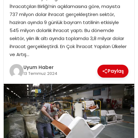
İhracatçıları Birliği’nin açıklamasına göre, mayısta
SAĞLIK
737 milyon dolar ihracat gerçekleştiren sektör,
haziran ayında 9 günlük bayram tatilinin etkisiyle
MAGAZIN
545 milyon dolarlık ihracat yaptı. Bu dönemde
sektör, yılın ilk altı ayında toplamda 3,8 milyar dolar
YAŞAM
ihracat gerçekleştirdi. En Çok İhracat Yapılan Ülkeler
ve Artış…
Uyum Haber
Paylaş
13 Temmuz 2024