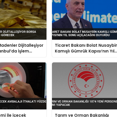
adenler Dijitalleşiyor
Ticaret Bakanı Bolat Nusaybi
anbul’da İşlem
Kamışlı Gümrük Kapısı’nın Yıl
Sonu Açılacağını Duyurdu
mi İle İçecek
Tarım ve Orman Bakanlığı