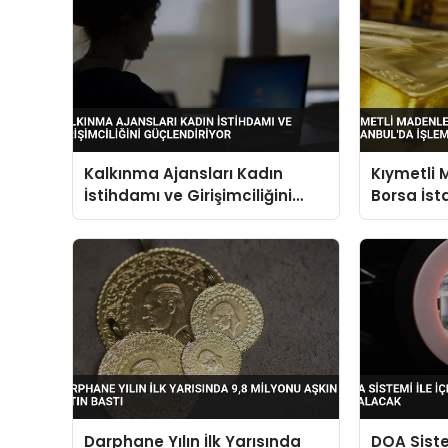
Kalkınma Ajansları Kadın
Kıymetli M
İstihdamı ve Girişimciliğini
Borsa İst
Güçlendiriyor
Görecek
Darphane Yılın İlk Yarısında
DOA Siste