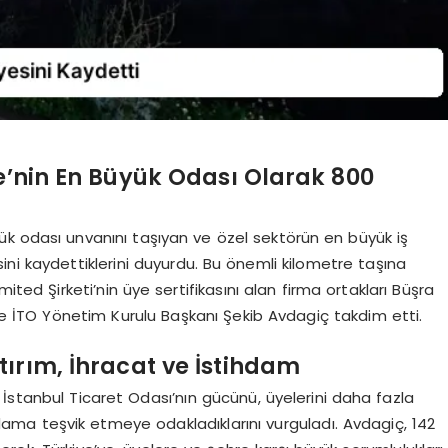
ye’nin En Büyük Odası Olarak 800
yük odası unvanını taşıyan ve özel sektörün en büyük iş
sini kaydettiklerini duyurdu. Bu önemli kilometre taşına
ited Şirketi’nin üye sertifikasını alan firma ortakları Büşra
ise İTO Yönetim Kurulu Başkanı Şekib Avdagiç takdim etti.
tırım, İhracat ve İstihdam
İstanbul Ticaret Odası’nın gücünü, üyelerini daha fazla
dama teşvik etmeye odakladıklarını vurguladı. Avdagiç, 142