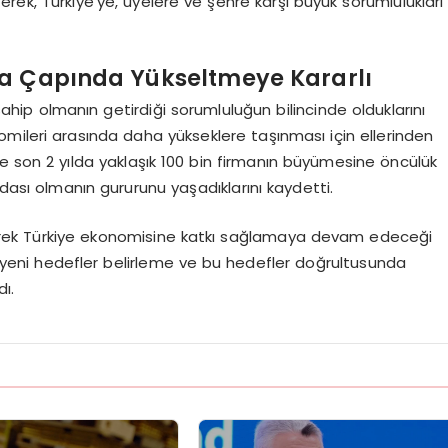
rterek, Türkiye’ye, üyelere ve şehre karşı büyük sorumlulukları
ya Çapında Yükseltmeye Kararlı
ahip olmanın getirdiği sorumluluğun bilincinde olduklarını
mileri arasında daha yükseklere taşınması için ellerinden
ce son 2 yılda yaklaşık 100 bin firmanın büyümesine öncülük
odası olmanın gururunu yaşadıklarını kaydetti.
eyerek Türkiye ekonomisine katkı sağlamaya devam edeceği
ek yeni hedefler belirleme ve bu hedefler doğrultusunda
ı.