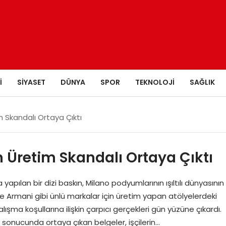
I
SIYASET
DÜNYA
SPOR
TEKNOLOJI
SAĞLIK
m Skandalı Ortaya Çıktı
n Üretim Skandalı Ortaya Çıktı
yapılan bir dizi baskın, Milano podyumlarının ışıltılı dünyasının
r ve Armani gibi ünlü markalar için üretim yapan atölyelerdeki
ışma koşullarına ilişkin çarpıcı gerçekleri gün yüzüne çıkardı.
ma sonucunda ortaya çıkan belgeler, işçilerin…