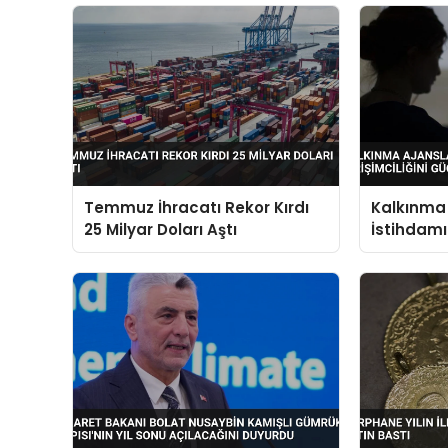
Temmuz İhracatı Rekor Kırdı
Kalkınma 
25 Milyar Doları Aştı
İstihdamı 
Güçlendir