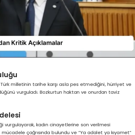
culuğu
Türk milletinin tarihe karşı asla pes etmediğini, hürriyet ve
düğünü vurguladı. Bozkurtun haktan ve onurdan taviz
delesi
iği vurgulayarak, kadın cinayetlerine son verilmesi
için mücadele çağrısında bulundu ve “Ya adalet ya kıyamet”