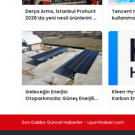
Derya Arms, İstanbul Prohunt
Tencent 
2026’da yeni nesil ürünlerini ve
kullanım
global marka vizyonunu
sergiledi
Geleceğin Enerjisi
Kleen-Hy-
Otoparkınızda: Güneş Enerjili
Karbon Em
Carport (Solar Otopark)
Isıtma Te
Nedir?
TSSA Düze
Aldı
Son Dakika Güncel Haberler - uyumhaber.com