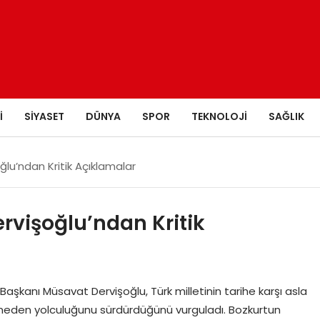
I
SIYASET
DÜNYA
SPOR
TEKNOLOJI
SAĞLIK
ğlu’ndan Kritik Açıklamalar
ervişoğlu’ndan Kritik
l Başkanı Müsavat Dervişoğlu, Türk milletinin tarihe karşı asla
çmeden yolculuğunu sürdürdüğünü vurguladı. Bozkurtun