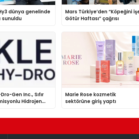
Hy3 dünya genelinde
Mars Türkiye’den “Köpeğini İş
a sunuldu
Götür Haftası” çağrısı
Dro-Gen Inc., Sıfır
Marie Rose kozmetik
isyonlu Hidrojen
sektörüne giriş yaptı
knolojisinde ISO ve
nleyici Onaylarını