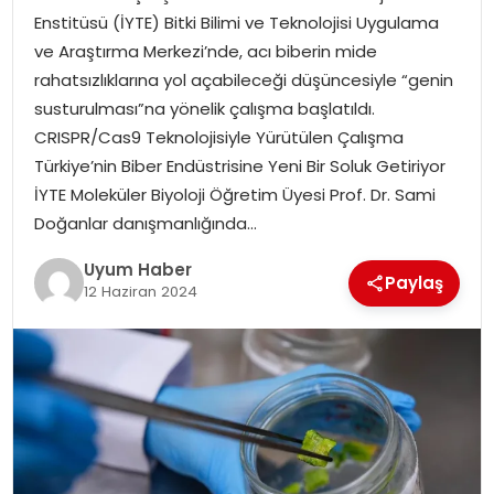
Enstitüsü (İYTE) Bitki Bilimi ve Teknolojisi Uygulama
SAĞLIK
ve Araştırma Merkezi’nde, acı biberin mide
rahatsızlıklarına yol açabileceği düşüncesiyle “genin
MAGAZIN
susturulması”na yönelik çalışma başlatıldı.
CRISPR/Cas9 Teknolojisiyle Yürütülen Çalışma
YAŞAM
Türkiye’nin Biber Endüstrisine Yeni Bir Soluk Getiriyor
İYTE Moleküler Biyoloji Öğretim Üyesi Prof. Dr. Sami
Doğanlar danışmanlığında…
Uyum Haber
Paylaş
12 Haziran 2024