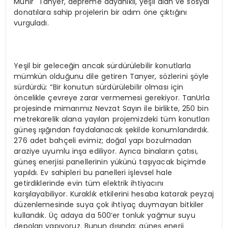
Münir Tanyer, depreme dayanıklı, yeşil alan ve sosyal
donatılara sahip projelerin bir adım öne çıktığını
vurguladı.
Yeşil bir geleceğin ancak sürdürülebilir konutlarla
mümkün olduğunu dile getiren Tanyer, sözlerini şöyle
sürdürdü: “Bir konutun sürdürülebilir olması için
öncelikle çevreye zarar vermemesi gerekiyor. TanUrla
projesinde mimarımız Nevzat Sayın ile birlikte, 250 bin
metrekarelik alana yayılan projemizdeki tüm konutları
güneş ışığından faydalanacak şekilde konumlandırdık.
276 adet bahçeli evimiz; doğal yapı bozulmadan
araziye uyumlu inşa ediliyor. Ayrıca binaların çatısı,
güneş enerjisi panellerinin yükünü taşıyacak biçimde
yapıldı. Ev sahipleri bu panelleri işlevsel hale
getirdiklerinde evin tüm elektrik ihtiyacını
karşılayabiliyor. Kuraklık etkilerini hesaba katarak peyzaj
düzenlemesinde suya çok ihtiyaç duymayan bitkiler
kullandık. Üç adaya da 500’er tonluk yağmur suyu
depoları yapıyoruz. Bunun dışında; güneş enerji