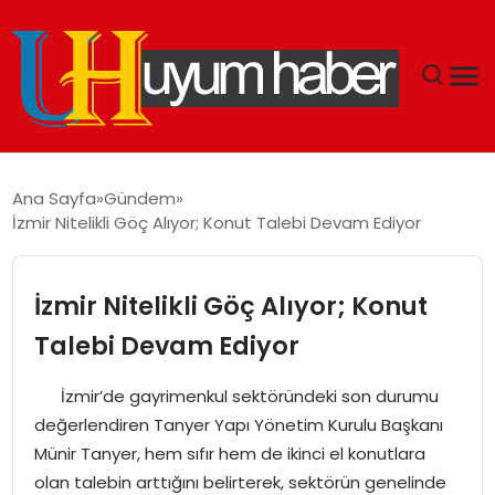
GÜNDEM
Ana Sayfa
Gündem
İzmir Nitelikli Göç Alıyor; Konut Talebi Devam Ediyor
EKONOMI
SIYASET
İzmir Nitelikli Göç Alıyor; Konut
Talebi Devam Ediyor
DÜNYA
İzmir’de gayrimenkul sektöründeki son durumu
SPOR
değerlendiren Tanyer Yapı Yönetim Kurulu Başkanı
Münir Tanyer, hem sıfır hem de ikinci el konutlara
TEKNOLOJI
olan talebin arttığını belirterek, sektörün genelinde