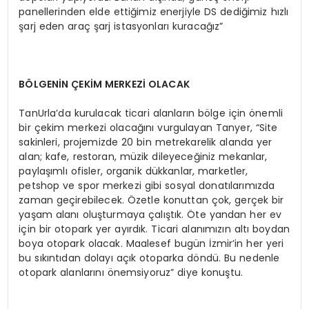
panellerinden elde ettiğimiz enerjiyle DS dediğimiz hızlı
şarj eden araç şarj istasyonları kuracağız”
BÖLGENİN ÇEKİM MERKEZİ OLACAK
TanUrla’da kurulacak ticari alanların bölge için önemli
bir çekim merkezi olacağını vurgulayan Tanyer, “Site
sakinleri, projemizde 20 bin metrekarelik alanda yer
alan; kafe, restoran, müzik dileyeceğiniz mekanlar,
paylaşımlı ofisler, organik dükkanlar, marketler,
petshop ve spor merkezi gibi sosyal donatılarımızda
zaman geçirebilecek. Özetle konuttan çok, gerçek bir
yaşam alanı oluşturmaya çalıştık. Öte yandan her ev
için bir otopark yer ayırdık. Ticari alanımızın altı boydan
boya otopark olacak. Maalesef bugün İzmir’in her yeri
bu sıkıntıdan dolayı açık otoparka döndü. Bu nedenle
otopark alanlarını önemsiyoruz” diye konuştu.