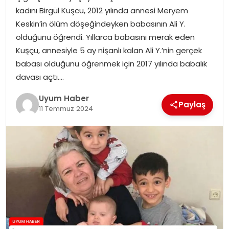
kadını Birgül Kuşcu, 2012 yılında annesi Meryem
SAĞLIK
Keskin’in ölüm döşeğindeyken babasının Ali Y.
olduğunu öğrendi. Yıllarca babasını merak eden
MAGAZIN
Kuşçu, annesiyle 5 ay nişanlı kalan Ali Y.’nin gerçek
babası olduğunu öğrenmek için 2017 yılında babalık
YAŞAM
davası açtı….
Uyum Haber
Paylaş
11 Temmuz 2024