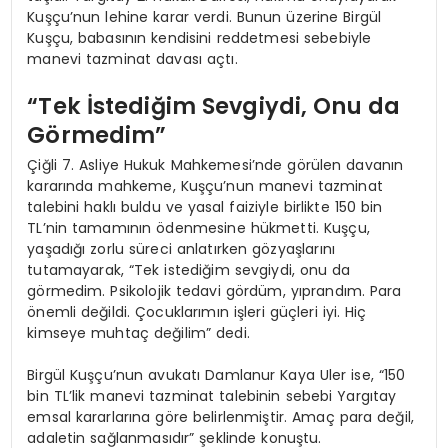
Kuşçu’nun lehine karar verdi. Bunun üzerine Birgül
Kuşçu, babasının kendisini reddetmesi sebebiyle
manevi tazminat davası açtı.
“Tek İstediğim Sevgiydi, Onu da
Görmedim”
Çiğli 7. Asliye Hukuk Mahkemesi’nde görülen davanın
kararında mahkeme, Kuşçu’nun manevi tazminat
talebini haklı buldu ve yasal faiziyle birlikte 150 bin
TL’nin tamamının ödenmesine hükmetti. Kuşçu,
yaşadığı zorlu süreci anlatırken gözyaşlarını
tutamayarak, “Tek istediğim sevgiydi, onu da
görmedim. Psikolojik tedavi gördüm, yıprandım. Para
önemli değildi. Çocuklarımın işleri güçleri iyi. Hiç
kimseye muhtaç değilim” dedi.
Birgül Kuşçu’nun avukatı Damlanur Kaya Uler ise, “150
bin TL’lik manevi tazminat talebinin sebebi Yargıtay
emsal kararlarına göre belirlenmiştir. Amaç para değil,
adaletin sağlanmasıdır” şeklinde konuştu.