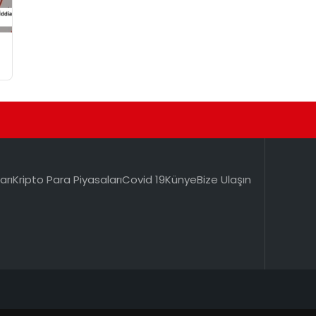
arı
Kripto Para Piyasaları
Covid 19
Künye
Bize Ulaşın