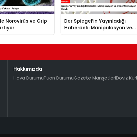
’de Norovirüs ve Grip
Der Spiegel’in Yayınladığı
Artıyor
Haberdeki Manipülasyon ve
Dezenformasyon İddiaları
Yanıtlandı
Hakkımızda
Hava Durumu
Puan Durumu
Gazete Manşetleri
Döviz Kurl