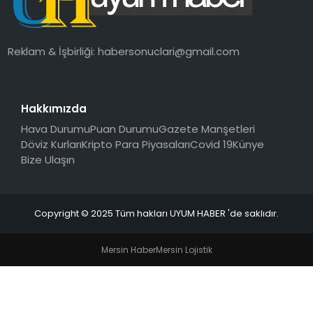
Reklam & İşbirliği:
habersonuclari@gmail.com
Hakkımızda
Hava Durumu
Puan Durumu
Gazete Manşetleri
Döviz Kurları
Kripto Para Piyasaları
Covid 19
Künye
Bize Ulaşın
Copyright © 2025 Tüm hakları UYUM HABER 'de saklıdır.
Mersin Haber
Mersin Lojistik