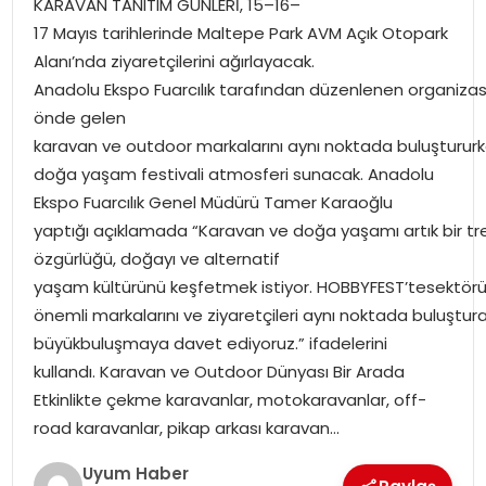
KARAVAN TANITIM GÜNLERİ, 15–16–
SAĞLIK
17 Mayıs tarihlerinde Maltepe Park AVM Açık Otopark
Alanı’nda ziyaretçilerini ağırlayacak.
MAGAZIN
Anadolu Ekspo Fuarcılık tarafından düzenlenen organizasy
önde gelen
YAŞAM
karavan ve outdoor markalarını aynı noktada buluştururke
doğa yaşam festivali atmosferi sunacak. Anadolu
Ekspo Fuarcılık Genel Müdürü Tamer Karaoğlu
yaptığı açıklamada “Karavan ve doğa yaşamı artık bir tre
özgürlüğü, doğayı ve alternatif
yaşam kültürünü keşfetmek istiyor. HOBBYFEST’tesektör
önemli markalarını ve ziyaretçileri aynı noktada buluştur
büyükbuluşmaya davet ediyoruz.” ifadelerini
kullandı. Karavan ve Outdoor Dünyası Bir Arada
Etkinlikte çekme karavanlar, motokaravanlar, off-
road karavanlar, pikap arkası karavan…
Uyum Haber