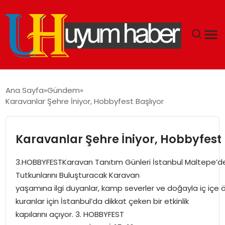
GÜNDEM
Ana Sayfa
Gündem
Karavanlar Şehre İniyor, Hobbyfest Başlıyor
EKONOMI
SIYASET
Karavanlar Şehre İniyor, Hobbyfest 
DÜNYA
3.HOBBYFESTKaravan Tanıtım Günleri İstanbul Maltepe’d
Tutkunlarını Buluşturacak Karavan
SPOR
yaşamına ilgi duyanlar, kamp severler ve doğayla iç içe 
kuranlar için İstanbul’da dikkat çeken bir etkinlik
TEKNOLOJI
kapılarını açıyor. 3. HOBBYFEST