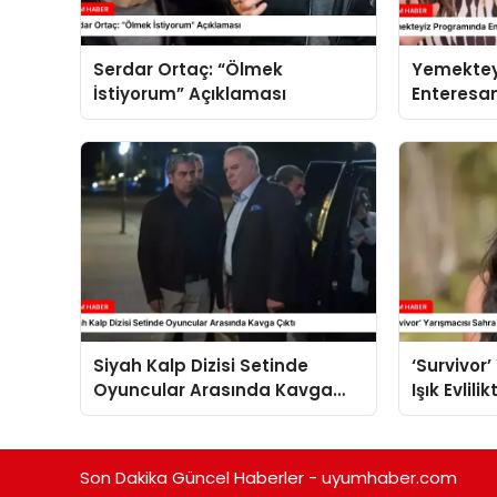
Serdar Ortaç: “Ölmek
Yemektey
İstiyorum” Açıklaması
Enteresan
Siyah Kalp Dizisi Setinde
‘Survivor
Oyuncular Arasında Kavga
Işık Evlili
Çıktı
Umre’ye G
Son Dakika Güncel Haberler - uyumhaber.com