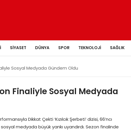
I
SIYASET
DÜNYA
SPOR
TEKNOLOJI
SAĞLIK
 Finaliyle Sosyal Medyada Gündem Oldu
Sezon Finaliyle Sosyal Medyada
ormansıyla Dikkat Çekti ‘Kızılcık Şerbeti’ dizisi, 66’ncı
ek sosyal medyada büyük yankı uyandırdı. Sezon finalinde