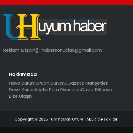
Reklam & İşbirliği:
habersonuclari@gmail.com
Hakkımızda
Hava Durumu
Puan Durumu
Gazete Manşetleri
Döviz Kurları
Kripto Para Piyasaları
Covid 19
Künye
Bize Ulaşın
Copyright © 2025 Tüm hakları UYUM HABER 'de saklıdır.