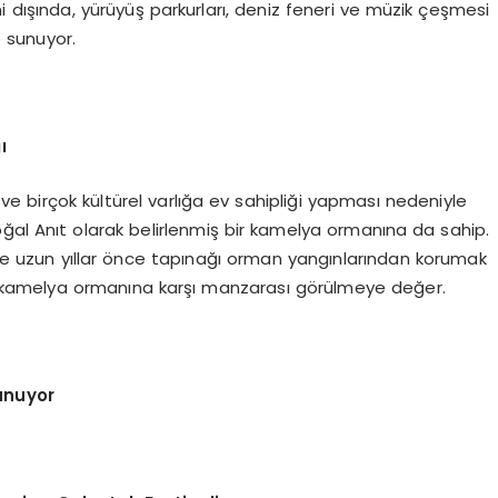
 dışında, yürüyüş parkurları, deniz feneri ve müzik çeşmesi
e sunuyor.
ı
e birçok kültürel varlığa ev sahipliği yapması nedeniyle
Doğal Anıt olarak belirlenmiş bir kamelya ormanına da sahip.
e uzun yıllar önce tapınağı orman yangınlarından korumak
n, kamelya ormanına karşı manzarası görülmeye değer.
sunuyor