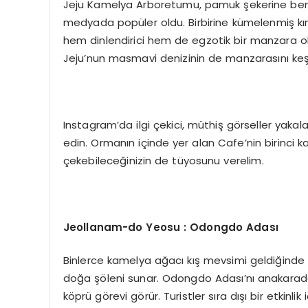
Jeju Kamelya Arboretumu, pamuk şekerine ben
medyada popüler oldu. Birbirine kümelenmiş kır
hem dinlendirici hem de egzotik bir manzara 
Jeju’nun masmavi denizinin de manzarasını keş
Instagram’da ilgi çekici, müthiş görseller yaka
edin. Ormanın içinde yer alan Cafe’nin birinci k
çekebileceğinizin de tüyosunu verelim.
Jeollanam-do Yeosu : Odongdo Adası
Binlerce kamelya ağacı kış mevsimi geldiğinde 
doğa şöleni sunar. Odongdo Adası’nı anakaradan
köprü görevi görür. Turistler sıra dışı bir etkinli