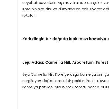
seyahat severlerin kış mevsiminde en çok ziyaret et
Kore’nin sıra dışı ve dünyada en çok ziyaret edile
rotaları:
Karlı dingin bir doğada kıpkırmızı kamelya 
Jeju Adası
: Camellia Hill, Arboretum, Forest
Jeju Camellia Hill, Kore’ye özgü kamelyaların yan
sergileyen doğa temalı bir parktır. Parkta, Av
kamelya patikası gibi birçok temalı bahçe bul