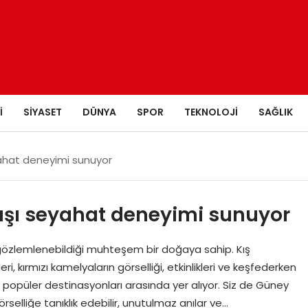
I
SIYASET
DÜNYA
SPOR
TEKNOLOJI
SAĞLIK
eyahat deneyimi sunuyor
 dışı seyahat deneyimi sunuyor
zlemlenebildiği muhteşem bir doğaya sahip. Kış
i, kırmızı kamelyaların görselliği, etkinlikleri ve keşfederken
popüler destinasyonları arasında yer alıyor. Siz de Güney
selliğe tanıklık edebilir, unutulmaz anılar ve…