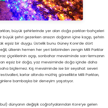
rkları, büyük şehirlerinde yer alan doğa parkları-bahçeleri
 bir büyük şehri gezerken ansızın doğanın içine kaçıp, şehrin
lmak eşsiz bir duygu. Üstelik bunu Güney Kore’de dört
 ülkenin hemen her yeri birbirinden zengin Milli Parklar
raz çiçeklerinin açışı, sonbahar mevsiminde sarı-kırmızının
luşan eşsiz bir doğa, yaz mevsiminde doğa içinde daha
 paha biçilemez. Kış mevsiminde ise bir seyahat severi
ivalleri, karlar altında müthiş görsellikte Milli Parkları,
gezginlere bambaşka bir deneyim yaşatıyor.
bul) dünyanın değişik coğrafyalarından Kore’ye gelen