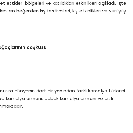
tikleri bölgeleri ve katıldıkları etkinlikleri açıkladı. İşte
n, en beğenilen kış festivalleri, kış etkinlikleri ve yürüyüş
ağaçlarını
n co
şkusu
ı sıra dünyanın dört bir yanından farklı kamelya türlerini
rupa kamelya ormanı, bebek kamelya ormanı ve gizli
unmaktadır.