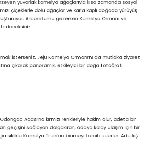
zeyen yuvarlak kamelya ağaçlarıyla kısa zamanda sosyal
mızı çiçeklerle dolu ağaçlar ve karla kaplı doğada yürüyüş
oluşturuyor. Arboretumu gezerken Kamelya Ormanı ve
fedeceksiniz.
lamak isterseniz, Jeju Kamelya Ormanı’nı da mutlaka ziyaret
atına çıkarak panoramik, etkileyici bir doğa fotoğrafı
Odongdo Adası’na kırmızı renkleriyle hakim olur, adeta bir
 geçişini sağlayan dalgakıran, adaya kolay ulaşım için bir
k için sıklıkla Kamelya Treni’ne binmeyi tercih ederler. Ada kış