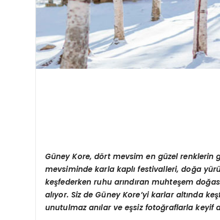
Gü
ney Kore, d
ö
rt mevsim en güzel renklerin 
mevsiminde karla kaplı festivalleri, doğ
a y
ürü
keşfederken ruhu arındıran muhteş
em do
ğas
alıyor. Siz de Güney Kore
’
yi karlar altında k
unutulmaz anılar ve eşsiz fotoğraflarla keyif d