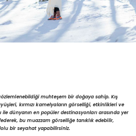
g
ö
zlemlenebildiği muhteşem bir doğaya sahip. Kış
yüşleri, kırmızı kamelyaların g
ö
rselliği, etkinlikleri ve
ı ile dünyanı
n en pop
üler destinasyonları arasında yer
eşfederek, bu muazzam g
ö
rselliğ
e tan
ıklık edebilir,
olu bir seyahat yapabilirsiniz.